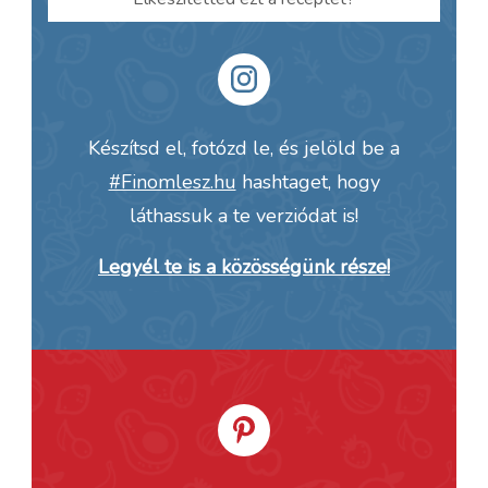
Készítsd el, fotózd le, és jelöld be a
#Finomlesz.hu
hashtaget, hogy
láthassuk a te verziódat is!
Legyél te is a közösségünk része!