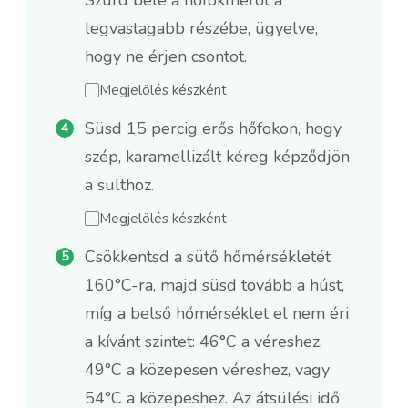
legvastagabb részébe, ügyelve,
hogy ne érjen csontot.
Megjelölés készként
Süsd 15 percig erős hőfokon, hogy
szép, karamellizált kéreg képződjön
a sülthöz.
Megjelölés készként
Csökkentsd a sütő hőmérsékletét
160°C-ra, majd süsd tovább a húst,
míg a belső hőmérséklet el nem éri
a kívánt szintet: 46°C a véreshez,
49°C a közepesen véreshez, vagy
54°C a közepeshez. Az átsülési idő