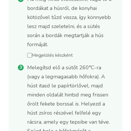
bordákat a húsról, de konyhai
kötözővel tűzd vissza, így könnyebb
lesz majd szeletelni, és a sütés
során a bordák megtartják a hús
formáját.
Megjelölés készként
Melegítsd elő a sütőt 260°C-ra
(vagy a legmagasabb hőfokra). A
húst itasd le papírtörlővel, majd
minden oldalát hintsd meg frissen
őrölt fekete borssal is. Helyezd a
húst zsíros részével felfelé egy
rácsra, amely egy tepsibe van téve.
Szúrd bele a hőfokmérőt a