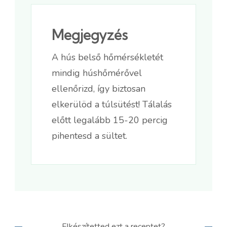
Megjegyzés
A hús belső hőmérsékletét
mindig húshőmérővel
ellenőrizd, így biztosan
elkerülöd a túlsütést! Tálalás
előtt legalább 15-20 percig
pihentesd a sültet.
Elkészítetted ezt a receptet?