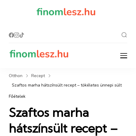
finomles
Recept, ami
finom lesz.
z.hu
finomlesz.hu
Recept, ami finom lesz.
Otthon
Recept
Szaftos marha hátszínsült recept – tökéletes ünnepi sült
Főételek
Szaftos marha
hátszínsült recept –