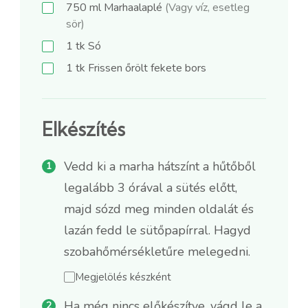
750
ml
Marhaalaplé
(Vagy víz, esetleg
sör)
1
tk
Só
1
tk
Frissen őrölt fekete bors
Elkészítés
Vedd ki a marha hátszínt a hűtőből
legalább 3 órával a sütés előtt,
majd sózd meg minden oldalát és
lazán fedd le sütőpapírral. Hagyd
szobahőmérsékletűre melegedni.
Megjelölés készként
Ha még nincs előkészítve, vágd le a