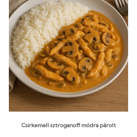
Csirkemell sztroganoff módra párolt
rizzsel, szaftos egytálétel recept