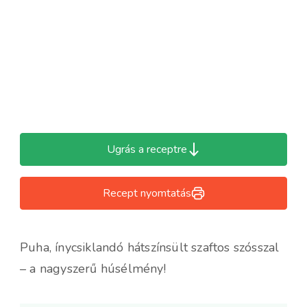
Ugrás a receptre
Recept nyomtatás
Puha, ínycsiklandó hátszínsült szaftos szósszal
– a nagyszerű húsélmény!