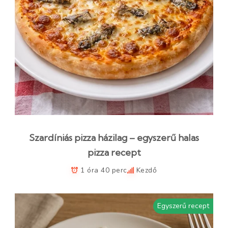
Szardíniás pizza házilag – egyszerű halas
pizza recept
1 óra 40 perc
Kezdő
Egyszerű recept