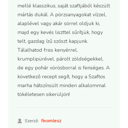
mellé klasszikus, saját szaftjából készült
mártás dukál. A pörzsanyagokat vízzel,
alaplével vagy akár sörrel oldjuk ki,
majd egy kevés liszttel sűrítjük, hogy
telt, gazdag ízű szószt kapjunk.
Tálalhatod friss kenyérrel,
krumplipürével, párolt zöldségekkel,
de egy pohár vörösborral is fenséges. A
következő recept segít, hogy a Szaftos
marha hátszínsült minden alkalommal
tökéletesen sikerüljön!
finomlesz
Szerző: