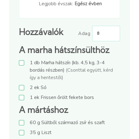
Legjobb évszak:
Egész évben
Hozzávalók
Adag
A marha hátszínsülthöz
1
db
Marha hátszín (kb. 4,5 kg, 3-4
bordás részben)
(Csonttal együtt, kérd
így a hentestől)
2
ek
Só
1
ek
Frissen őrölt fekete bors
A mártáshoz
60
g
Sültből származó zsír és szaft
35
g
Liszt