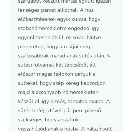
szaftjából készült mártás együtt igazán
fenséges párost alkotnak. A hús
előkészítésének egyik kulcsa, hogy
szobahőmérsékletre engeded, így
egyenletesen átsül, és sóval hintve
pihenteted, hogy a rostjai még
szaftosabbak maradjanak sütés után. A
sütési folyamat két lépcsőből áll:
először magas hőfokon pirítjuk a
sülteket, hogy szép kéreg képződjön,
majd alacsonyabb hőmérsékleten
készül el, így omlós, zamatos marad. A
sütés befejeztével pár perc pihenő
szükséges, hogy a szaftok
visszahúzódjanak a húsba. A hátszínsült