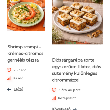
Shrimp scampi –
krémes-citromos
Diós sárgarépa torta
garnélás tészta
egyszerűen: Illatos, diós
26 perc
sütemény különleges
Kezdő
citrommázzal
Előző
2 óra 40 perc
Középszint
Következő