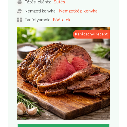
Sütés
Főzési eljárás:
Nemzetközi konyha
Nemzeti konyha:
Főételek
Tanfolyamok:
Karácsonyi recept