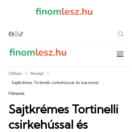
finomles
Recept, ami
finom lesz.
z.hu
finomlesz.hu
Recept, ami finom lesz.
Otthon
Recept
Sajtkrémes Tortinelli csirkehússal és baconnel
Főételek
Sajtkrémes Tortinelli
csirkehússal és