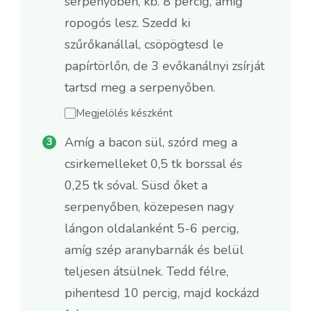
serpenyőben, kb. 8 percig, amíg
ropogós lesz. Szedd ki
szűrőkanállal, csöpögtesd le
papírtörlőn, de 3 evőkanálnyi zsírját
tartsd meg a serpenyőben.
Megjelölés készként
Amíg a bacon sül, szórd meg a
csirkemelleket 0,5 tk borssal és
0,25 tk sóval. Süsd őket a
serpenyőben, közepesen nagy
lángon oldalanként 5-6 percig,
amíg szép aranybarnák és belül
teljesen átsülnek. Tedd félre,
pihentesd 10 percig, majd kockázd