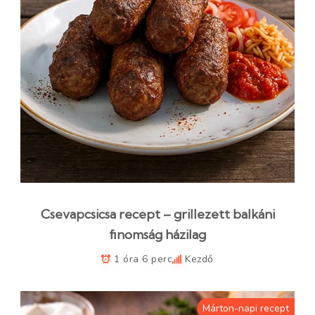
Csevapcsicsa recept – grillezett balkáni
finomság házilag
1 óra 6 perc
Kezdő
Márton-napi recept