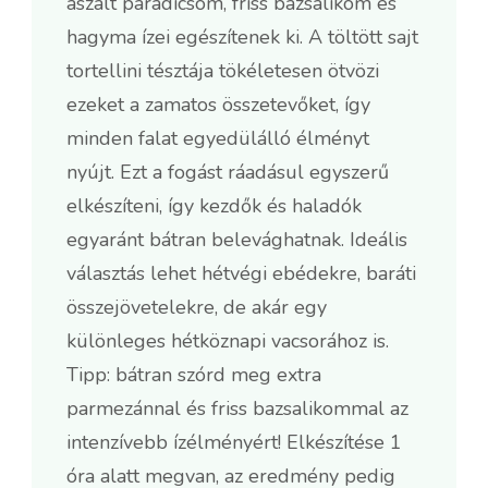
aszalt paradicsom, friss bazsalikom és
hagyma ízei egészítenek ki. A töltött sajt
tortellini tésztája tökéletesen ötvözi
ezeket a zamatos összetevőket, így
minden falat egyedülálló élményt
nyújt. Ezt a fogást ráadásul egyszerű
elkészíteni, így kezdők és haladók
egyaránt bátran belevághatnak. Ideális
választás lehet hétvégi ebédekre, baráti
összejövetelekre, de akár egy
különleges hétköznapi vacsorához is.
Tipp: bátran szórd meg extra
parmezánnal és friss bazsalikommal az
intenzívebb ízélményért! Elkészítése 1
óra alatt megvan, az eredmény pedig