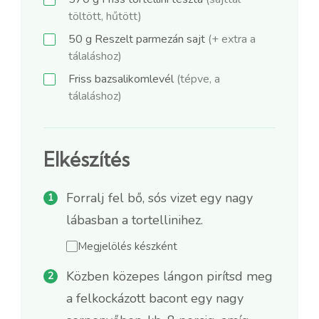
töltött, hűtött)
50
g
Reszelt parmezán sajt
(+ extra a
tálaláshoz)
Friss bazsalikomlevél
(tépve, a
tálaláshoz)
Elkészítés
Forralj fel bő, sós vizet egy nagy
lábasban a tortellinihez.
Megjelölés készként
Közben közepes lángon pirítsd meg
a felkockázott bacont egy nagy