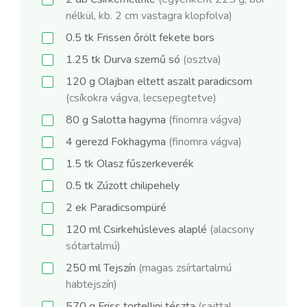
nélkül, kb. 2 cm vastagra klopfolva)
0.5
tk
Frissen őrölt fekete bors
1.25
tk
Durva szemű só
(osztva)
120
g
Olajban eltett aszalt paradicsom
(csíkokra vágva, lecsepegtetve)
80
g
Salotta hagyma
(finomra vágva)
4
gerezd
Fokhagyma
(finomra vágva)
1.5
tk
Olasz fűszerkeverék
0.5
tk
Zúzott chilipehely
2
ek
Paradicsompüré
120
ml
Csirkehúsleves alaplé
(alacsony
sótartalmú)
250
ml
Tejszín
(magas zsírtartalmú
habtejszín)
570
g
Friss tortellini tészta
(sajttal