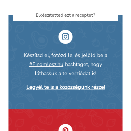
Elkészítetted ezt a receptet?
Készítsd el, fotózd le, és jelöld be a
#Finomlesz.hu
hashtaget, hogy
láthassuk a te verziódat is!
Legyél te is a közösségünk része!