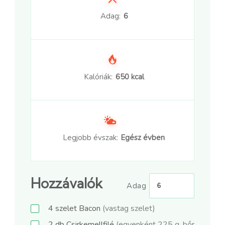
Adag:
6
Kalóriák:
650 kcal
Legjobb évszak:
Egész évben
Hozzávalók
Adag
4
szelet
Bacon
(vastag szelet)
2
db
Csirkemellfilé
(egyenként 225 g, bőr