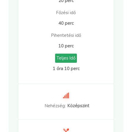
20 perc
Főzési idő
40 perc
Pihentetési idő
10 perc
Teljes Idő
1 óra 10 perc
Nehézség:
Középszint