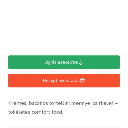
Ugrás a receptre
Recept nyomtatás
Krémes, baconös tortellini mennyei csirkével –
tökéletes comfort food.