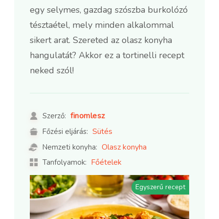
egy selymes, gazdag szószba burkolózó
tésztaétel, mely minden alkalommal
sikert arat. Szereted az olasz konyha
hangulatát? Akkor ez a tortinelli recept
neked szól!
finomlesz
Szerző:
Sütés
Főzési eljárás:
Olasz konyha
Nemzeti konyha:
Főételek
Tanfolyamok:
Egyszerű recept