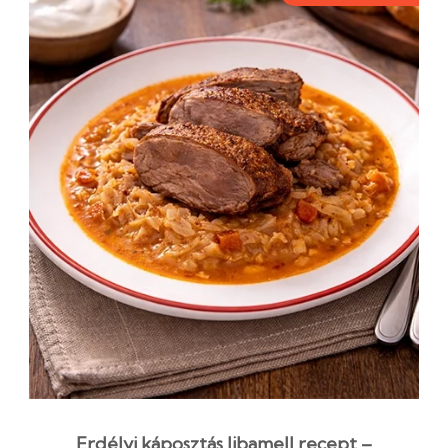
Erdélyi káposztás libamell recept –