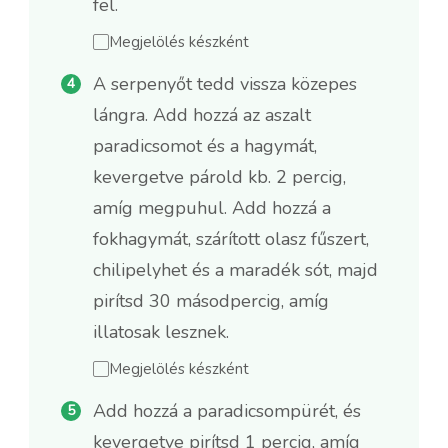
fel.
Megjelölés készként
A serpenyőt tedd vissza közepes
lángra. Add hozzá az aszalt
paradicsomot és a hagymát,
kevergetve párold kb. 2 percig,
amíg megpuhul. Add hozzá a
fokhagymát, szárított olasz fűszert,
chilipelyhet és a maradék sót, majd
pirítsd 30 másodpercig, amíg
illatosak lesznek.
Megjelölés készként
Add hozzá a paradicsompürét, és
kevergetve pirítsd 1 percig, amíg