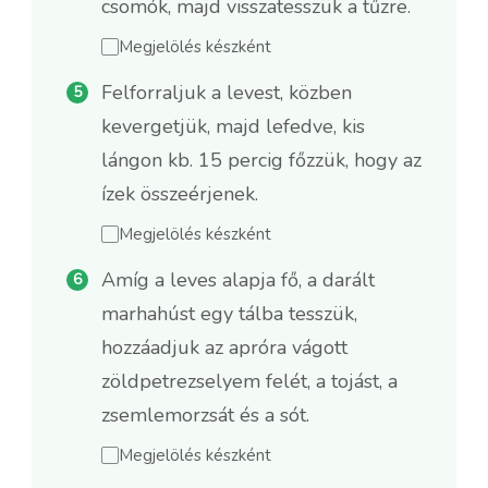
csomók, majd visszatesszük a tűzre.
Megjelölés készként
Felforraljuk a levest, közben
kevergetjük, majd lefedve, kis
lángon kb. 15 percig főzzük, hogy az
ízek összeérjenek.
Megjelölés készként
Amíg a leves alapja fő, a darált
marhahúst egy tálba tesszük,
hozzáadjuk az apróra vágott
zöldpetrezselyem felét, a tojást, a
zsemlemorzsát és a sót.
Megjelölés készként