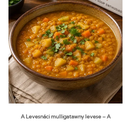
A Levesnáci mulligatawny levese – A
Seinfeld legendás receptje