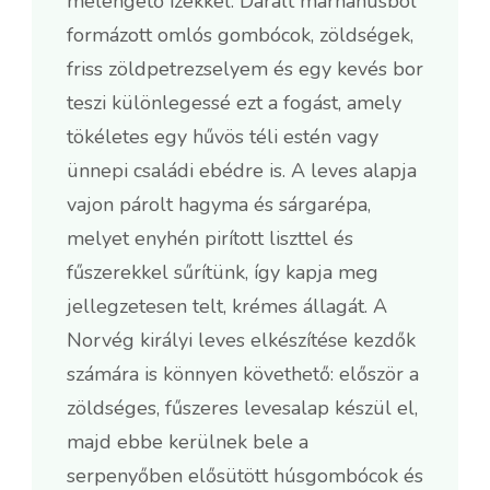
melengető ízekkel. Darált marhahúsból
formázott omlós gombócok, zöldségek,
friss zöldpetrezselyem és egy kevés bor
teszi különlegessé ezt a fogást, amely
tökéletes egy hűvös téli estén vagy
ünnepi családi ebédre is. A leves alapja
vajon párolt hagyma és sárgarépa,
melyet enyhén pirított liszttel és
fűszerekkel sűrítünk, így kapja meg
jellegzetesen telt, krémes állagát. A
Norvég királyi leves elkészítése kezdők
számára is könnyen követhető: először a
zöldséges, fűszeres levesalap készül el,
majd ebbe kerülnek bele a
serpenyőben elősütött húsgombócok és