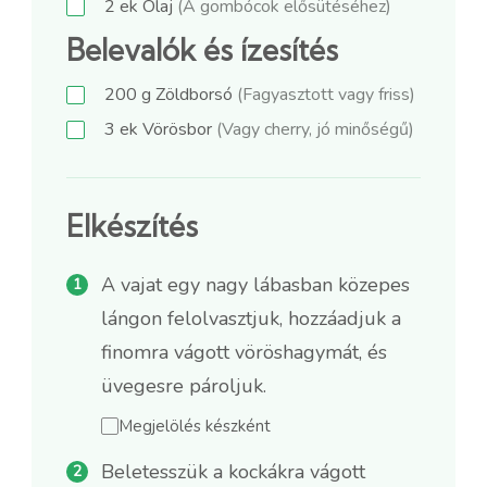
2
ek
Olaj
(A gombócok elősütéséhez)
Belevalók és ízesítés
200
g
Zöldborsó
(Fagyasztott vagy friss)
3
ek
Vörösbor
(Vagy cherry, jó minőségű)
Elkészítés
A vajat egy nagy lábasban közepes
lángon felolvasztjuk, hozzáadjuk a
finomra vágott vöröshagymát, és
üvegesre pároljuk.
Megjelölés készként
Beletesszük a kockákra vágott