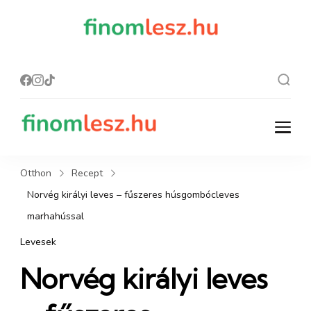
finomles
Recept, ami
finom lesz.
z.hu
finomlesz.hu
Recept, ami finom lesz.
Otthon
Recept
Norvég királyi leves – fűszeres húsgombócleves
marhahússal
Levesek
Norvég királyi leves