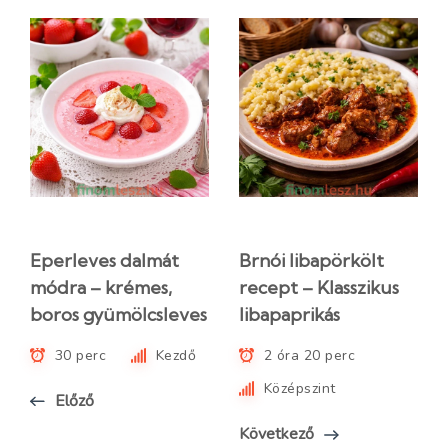
Eperleves dalmát
Brnói libapörkölt
módra – krémes,
recept – Klasszikus
boros gyümölcsleves
libapaprikás
30 perc
Kezdő
2 óra 20 perc
Középszint
Előző
Következő