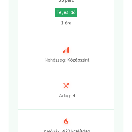
35 perc
Teljes Idő
1 óra
Nehézség:
Középszint
Adag:
4
Kalóriák:
420 kcal/adag