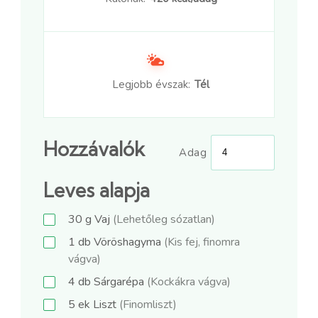
Legjobb évszak:
Tél
Hozzávalók
Adag
Leves alapja
30
g
Vaj
(Lehetőleg sózatlan)
1
db
Vöröshagyma
(Kis fej, finomra
vágva)
4
db
Sárgarépa
(Kockákra vágva)
5
ek
Liszt
(Finomliszt)