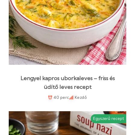
Lengyel kapros uborkaleves – friss és
üdítő leves recept
40 perc
Kezdő
Egyszerű recept