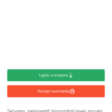
Ugrás a receptre
Recept nyomtatás
Selymes, melengető húsgombócleves norvég