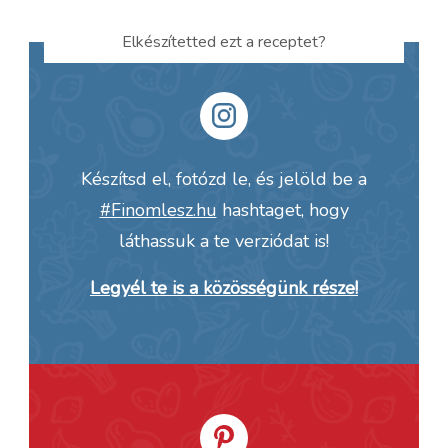
Elkészítetted ezt a receptet?
Készítsd el, fotózd le, és jelöld be a
#Finomlesz.hu
hashtaget, hogy
láthassuk a te verziódat is!
Legyél te is a közösségünk része!