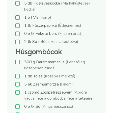
5
db
Húsleveskocka
(Marhahúsleves-
kocka)
1.5
l
Víz
(Forró)
1
tk
Fűszerpaprika
(Édesnemes)
0.5
tk
Fekete bors
(Frissen őrölt)
2
tk
Só
(Ízlés szerint, kóstolva)
Húsgombócok
500
g
Darált marhahús
(Lehetőleg
közepesen zsíros)
1
db
Tojás
(Közepes méretű)
5
ek
Zsemlemorzsa
(Finom)
1
csomó
Zöldpetrezselyem
(Apróra
vágva, fele a gombócba, fele a tetejére)
0.5
tk
Só
(A húsmasszához)