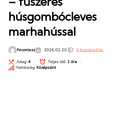
– fűszeres
húsgombócleves
marhahússal
finomlesz
2026.02.20.
0 hozzászólás
Adag:
4
Teljes Idő:
1 óra
Nehézség:
Középszint