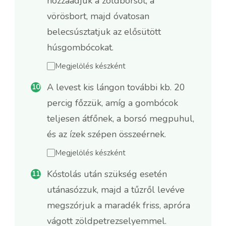
hozzáadjuk a zöldborsót, a
vörösbort, majd óvatosan
belecsúsztatjuk az elősütött
húsgombócokat.
Megjelölés készként
A levest kis lángon további kb. 20
percig főzzük, amíg a gombócok
teljesen átfőnek, a borsó megpuhul,
és az ízek szépen összeérnek.
Megjelölés készként
Kóstolás után szükség esetén
utánasózzuk, majd a tűzről levéve
megszórjuk a maradék friss, apróra
vágott zöldpetrezselyemmel.