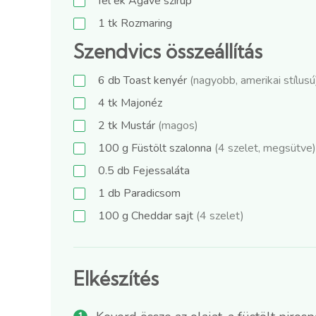
fél
ek
Agávé szirup
1
tk
Rozmaring
Szendvics összeállítás
6
db
Toast kenyér
(nagyobb, amerikai stílusú
4
tk
Majonéz
2
tk
Mustár
(magos)
100
g
Füstölt szalonna
(4 szelet, megsütve)
0.5
db
Fejessaláta
1
db
Paradicsom
100
g
Cheddar sajt
(4 szelet)
Elkészítés