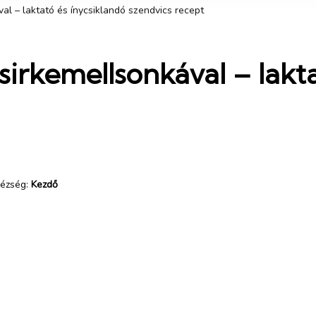
al – laktató és ínycsiklandó szendvics recept
sirkemellsonkával – lakt
ézség:
Kezdő