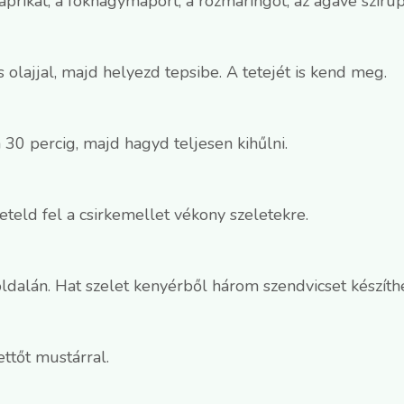
paprikát, a fokhagymaport, a rozmaringot, az agávé szirupo
 olajjal, majd helyezd tepsibe. A tetejét is kend meg.
30 percig, majd hagyd teljesen kihűlni.
teld fel a csirkemellet vékony szeletekre.
ldalán. Hat szelet kenyérből három szendvicset készíthe
ttőt mustárral.