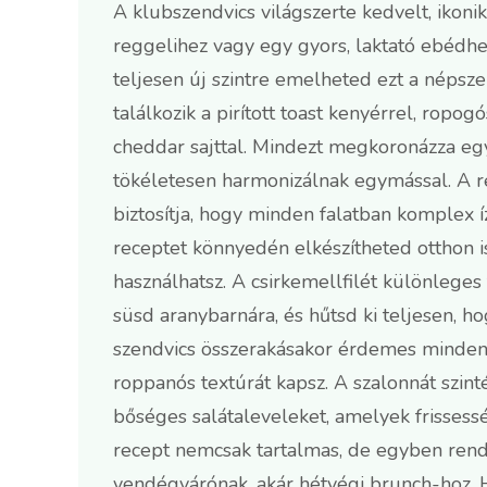
A klubszendvics világszerte kedvelt, ikoni
reggelihez vagy egy gyors, laktató ebédhez
teljesen új szintre emelheted ezt a népszer
találkozik a pirított toast kenyérrel, ropo
cheddar sajttal. Mindezt megkoronázza e
tökéletesen harmonizálnak egymással. A 
biztosítja, hogy minden falatban komplex í
receptet könnyedén elkészítheted otthon is
használhatsz. A csirkemellfilét különlege
süsd aranybarnára, és hűtsd ki teljesen, h
szendvics összerakásakor érdemes minden s
roppanós textúrát kapsz. A szalonnát szint
bőséges salátaleveleket, amelyek frissessé
recept nemcsak tartalmas, de egyben rendk
vendégvárónak, akár hétvégi brunch-hoz. H