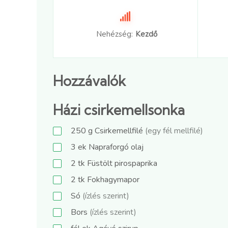
Nehézség:
Kezdő
Hozzávalók
Házi csirkemellsonka
250
g
Csirkemellfilé
(egy fél mellfilé)
3
ek
Napraforgó olaj
2
tk
Füstölt pirospaprika
2
tk
Fokhagymapor
Só
(ízlés szerint)
Bors
(ízlés szerint)