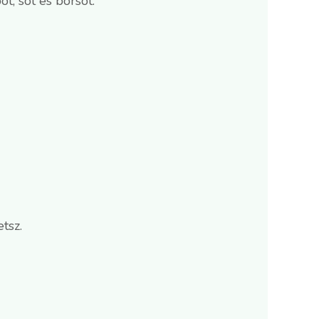
t, sót és borsot.
tsz.