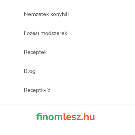
Nemzetek konyhái
Főzési módszerek
Receptek
Blog
Receptkvíz
finomles
Recept, ami fi