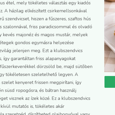
kus étel, mely tökéletes választás egy kiadós
. A házilag elkészített csirkemellsonkával
ű szendvicset, hiszen a fűszeres, szaftos hús
gós szalonnával, friss paradicsommal és olvadó
gy kevés majonéz és magos mustár, melyek
rétegek gondos egymásra helyezése
zvilág jelenjen meg. Ezt a klubszendvics
, így garantáltan friss alapanyagokat
s fűszerkeverékkel dörzsöld be, majd sütőben
ogy tökéletesen szeletelhető legyen. A
zelet kenyeret frissen megpirítani, így
én süsd ropogósra, és bátran használj
get visznek az ízek közé. Ez a klubszendvics
ívül mutatós is, tökéletes akár
a szeretnéd, díszítheted olajbogyóval vagy