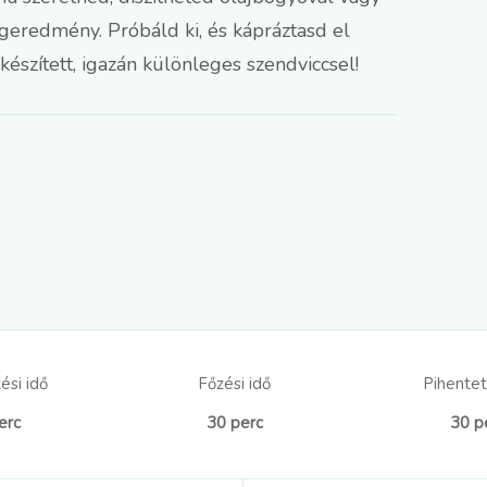
geredmény. Próbáld ki, és kápráztasd el
készített, igazán különleges szendviccsel!
ési idő
Főzési idő
Pihentet
erc
30 perc
30 p