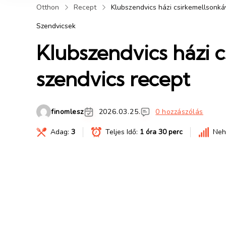
Otthon
Recept
Klubszendvics házi csirkemellsonkáv
Szendvicsek
Klubszendvics házi c
szendvics recept
finomlesz
2026.03.25.
0 hozzászólás
Adag:
3
Teljes Idő:
1 óra 30 perc
Neh