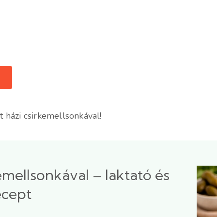
et házi csirkemellsonkával!
emellsonkával – laktató és
ecept