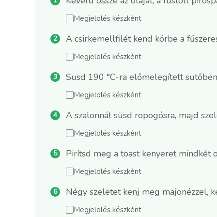
Keverd össze az olajat, a füstölt piros
Megjelölés készként
A csirkemellfilét kend körbe a fűszeres
Megjelölés készként
Süsd 190 °C-ra előmelegített sütőben 
Megjelölés készként
A szalonnát süsd ropogósra, majd szele
Megjelölés készként
Pirítsd meg a toast kenyeret mindkét o
Megjelölés készként
Négy szeletet kenj meg majonézzel, ke
Megjelölés készként