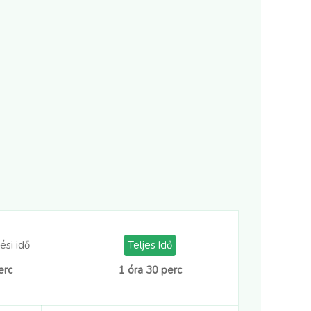
ési idő
Teljes Idő
erc
1 óra 30 perc