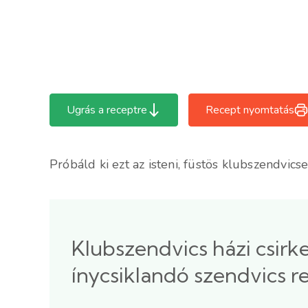
Ugrás a receptre
Recept nyomtatás
Próbáld ki ezt az isteni, füstös klubszendvics
Klubszendvics házi csirk
ínycsiklandó szendvics r