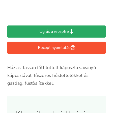
Ugrás a receptre
Recept nyomtatás
Házias, lassan főtt töltött káposzta savanyú
káposztával, fűszeres hústöltelékkel és
gazdag, füstös ízekkel.