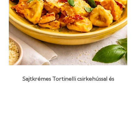
Sajtkrémes Tortinelli csirkehússal és
baconnel
1 óra 10 perc
Középszint