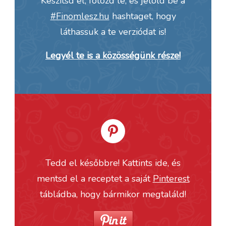
Készítsd el, fotózd le, és jelöld be a
#Finomlesz.hu
hashtaget, hogy
láthassuk a te verziódat is!
Legyél te is a közösségünk része!
Tedd el későbbre! Kattints ide, és
mentsd el a receptet a saját
Pinterest
tábládba, hogy bármikor megtaláld!