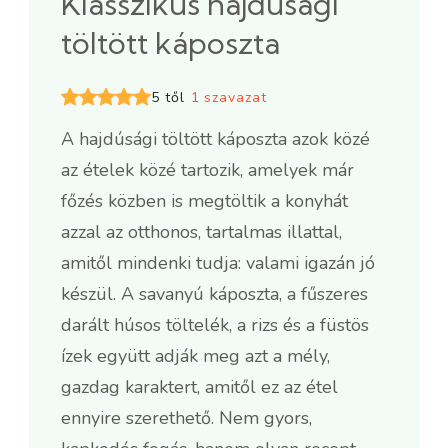
Klasszikus hajdúsági
töltött káposzta
5 től
1 szavazat
A hajdúsági töltött káposzta azok közé
az ételek közé tartozik, amelyek már
főzés közben is megtöltik a konyhát
azzal az otthonos, tartalmas illattal,
amitől mindenki tudja: valami igazán jó
készül. A savanyú káposzta, a fűszeres
darált húsos töltelék, a rizs és a füstös
ízek együtt adják meg azt a mély,
gazdag karaktert, amitől ez az étel
ennyire szerethető. Nem gyors,