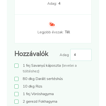
Adag:
4
Legjobb évszak:
Tél
Hozzávalók
Adag
1
fej
Savanyú káposzta
(levelei a
töltéshez)
80
dkg
Darált sertéshús
10
dkg
Rizs
1
fej
Vöröshagyma
2
gerezd
Fokhagyma