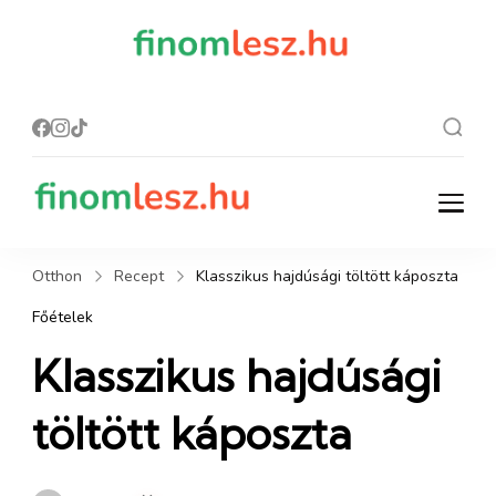
finomles
Recept, ami
finom lesz.
z.hu
finomlesz.hu
Recept, ami finom lesz.
Otthon
Recept
Klasszikus hajdúsági töltött káposzta
Főételek
Klasszikus hajdúsági
töltött káposzta