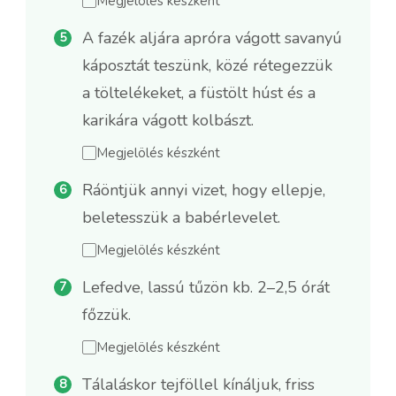
Megjelölés készként
A fazék aljára apróra vágott savanyú
káposztát teszünk, közé rétegezzük
a töltelékeket, a füstölt húst és a
karikára vágott kolbászt.
Megjelölés készként
Ráöntjük annyi vizet, hogy ellepje,
beletesszük a babérlevelet.
Megjelölés készként
Lefedve, lassú tűzön kb. 2–2,5 órát
főzzük.
Megjelölés készként
Tálaláskor tejföllel kínáljuk, friss