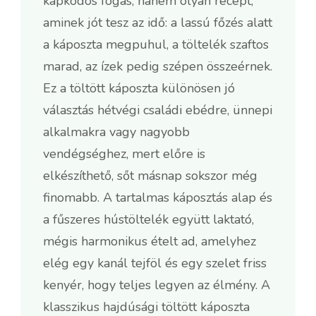
kapkodós fogás, hanem olyan recept,
aminek jót tesz az idő: a lassú főzés alatt
a káposzta megpuhul, a töltelék szaftos
marad, az ízek pedig szépen összeérnek.
Ez a töltött káposzta különösen jó
választás hétvégi családi ebédre, ünnepi
alkalmakra vagy nagyobb
vendégséghez, mert előre is
elkészíthető, sőt másnap sokszor még
finomabb. A tartalmas káposztás alap és
a fűszeres hústöltelék együtt laktató,
mégis harmonikus ételt ad, amelyhez
elég egy kanál tejföl és egy szelet friss
kenyér, hogy teljes legyen az élmény. A
klasszikus hajdúsági töltött káposzta