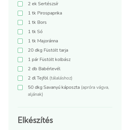
2
ek
Sertészsír
1
tk
Pirospaprika
1
tk
Bors
1
tk
Só
1
tk
Majoránna
20
dkg
Füstölt tarja
1
pár
Füstölt kolbász
2
db
Babérlevél
2
dl
Tejföl
(tálaláshoz)
50
dkg
Savanyú káposzta
(apróra vágva,
aljának)
Elkészítés