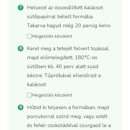
Helyezd az összeállított kalácsot
sütőpapírral bélelt formába.
Takarva hagyd még 20 percig kelni.
Megjelölés készként
Kend meg a tetejét felvert tojással,
majd előmelegített, 180°C-os
sütőben kb. 40 perc alatt süsd
készre. Tűpróbával ellenőrizd a
kalácsot.
Megjelölés készként
Hűtsd ki teljesen a formában, majd
porcukorral szórd meg, vagy sötét
és fehér csokoládéval csurgasd le a