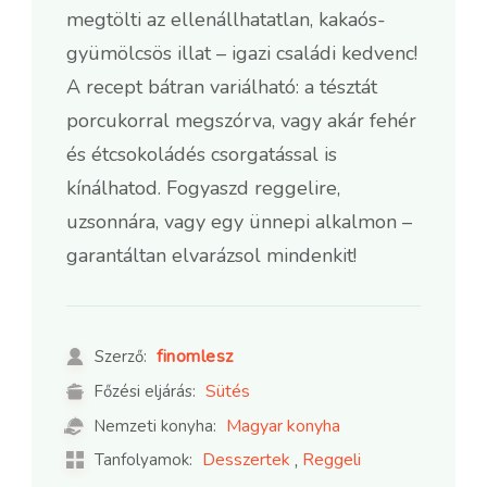
megtölti az ellenállhatatlan, kakaós-
gyümölcsös illat – igazi családi kedvenc!
A recept bátran variálható: a tésztát
porcukorral megszórva, vagy akár fehér
és étcsokoládés csorgatással is
kínálhatod. Fogyaszd reggelire,
uzsonnára, vagy egy ünnepi alkalmon –
garantáltan elvarázsol mindenkit!
finomlesz
Szerző:
Sütés
Főzési eljárás:
Magyar konyha
Nemzeti konyha:
,
Desszertek
Reggeli
Tanfolyamok: