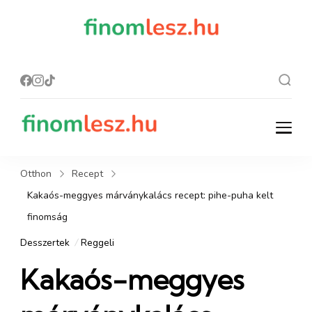
finomles
Recept, ami
finom lesz.
z.hu
finomlesz.hu
Recept, ami finom lesz.
Otthon
Recept
Kakaós-meggyes márványkalács recept: pihe-puha kelt
finomság
Desszertek
Reggeli
Kakaós-meggyes