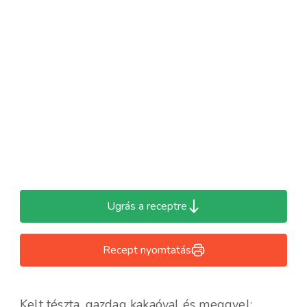
Ugrás a receptre
Recept nyomtatás
Kelt tészta, gazdag kakaóval és meggyel: