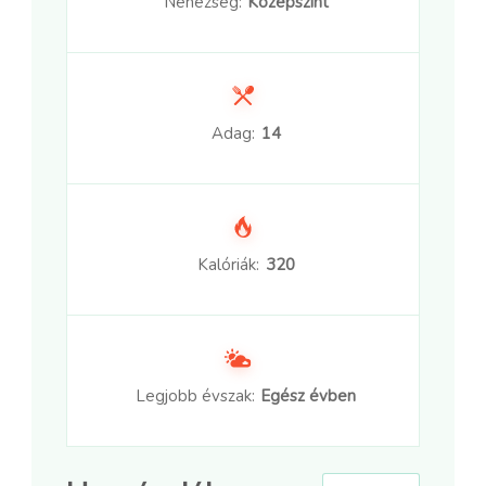
Nehézség:
Középszint
Adag:
14
Kalóriák:
320
Legjobb évszak:
Egész évben