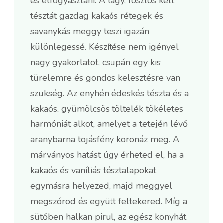
és elfogyasztani. A lágy, foszlós kelt
tésztát gazdag kakaós rétegek és
savanykás meggy teszi igazán
különlegessé. Készítése nem igényel
nagy gyakorlatot, csupán egy kis
türelemre és gondos kelesztésre van
szükség. Az enyhén édeskés tészta és a
kakaós, gyümölcsös töltelék tökéletes
harmóniát alkot, amelyet a tetején lévő
aranybarna tojásfény koronáz meg. A
márványos hatást úgy érheted el, ha a
kakaós és vaníliás tésztalapokat
egymásra helyezed, majd meggyel
megszórod és együtt feltekered. Míg a
sütőben halkan pirul, az egész konyhát