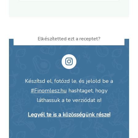
Elkészítetted ezt a receptet?
Készítsd el, fotózd le, és jelöld be a
#Finomlesz.hu
hashtaget, hogy
láthassuk a te verziódat is!
Legyél te is a közösségünk része!