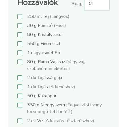
Hozzávalók
Adag
250
ml
Tej
(Langyos)
30
g
Élesztő
(Friss)
80
g
Kristálycukor
550
g
Finomliszt
1
nagy csipet
Só
80
g
Rama Vajas íz
(Vagy vaj,
szobahőmérsékleten)
2
db
Tojássárgája
1
db
Tojás
(A kenéshez)
50
g
Kakaópor
350
g
Meggyszem
(Fagyasztott vagy
lecsepegtetett befőtt)
2
ek
Víz
(A kakaós tésztarészhez)