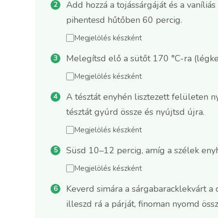
Add hozzá a tojássárgáját és a vaníli
pihentesd hűtőben 60 percig.
Megjelölés készként
Melegítsd elő a sütőt 170 °C-ra (légkev
Megjelölés készként
A tésztát enyhén lisztezett felületen
tésztát gyúrd össze és nyújtsd újra.
Megjelölés készként
Süsd 10–12 percig, amíg a szélek enyh
Megjelölés készként
Keverd simára a sárgabaracklekvárt a c
illeszd rá a párját, finoman nyomd össz