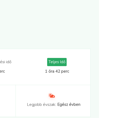
ési idő
Teljes Idő
erc
1 óra 42 perc
Legjobb évszak:
Egész évben