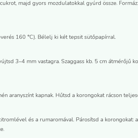
ás cukrot, majd gyors mozdulatokkal gyúrd össze. Formáz
erés 160 °C). Bélelj ki két tepsit sütőpapírral.
 nyújtsd 3–4 mm vastagra. Szaggass kb. 5 cm átmérőjű k
én aranyszínt kapnak. Hűtsd a korongokat rácson teljes
itromlével és a rumaromával. Párosítsd a korongokat: az
e.