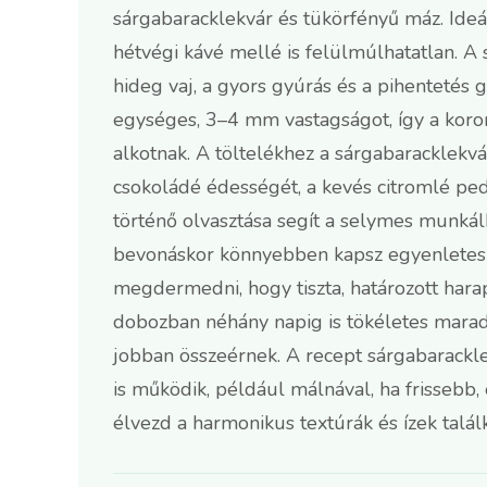
sárgabaracklekvár és tükörfényű máz. Ideál
hétvégi kávé mellé is felülmúlhatatlan. A s
hideg vaj, a gyors gyúrás és a pihentetés g
egységes, 3–4 mm vastagságot, így a koro
alkotnak. A töltelékhez a sárgabaracklekv
csokoládé édességét, a kevés citromlé pedig
történő olvasztása segít a selymes munkál
bevonáskor könnyebben kapsz egyenletes f
megdermedni, hogy tiszta, határozott har
dobozban néhány napig is tökéletes marad,
jobban összeérnek. A recept sárgabarackle
is működik, például málnával, ha frissebb, 
élvezd a harmonikus textúrák és ízek talá