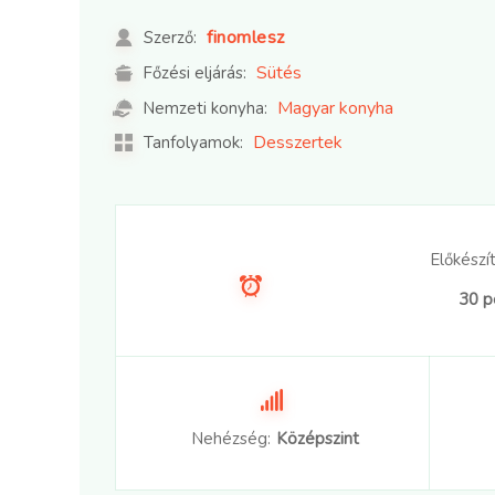
finomlesz
Szerző:
Sütés
Főzési eljárás:
Magyar konyha
Nemzeti konyha:
Desszertek
Tanfolyamok:
Előkészít
30 p
Nehézség:
Középszint