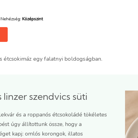
Nehézség:
Középszint
es étcsokimáz egy falatnyi boldogságban.
 linzer szendvics süti
s lekvár és a roppanós étcsokoládé tökéletes
ést úgy állítottunk össze, hogy a
get kapj: omlós korongok, illatos