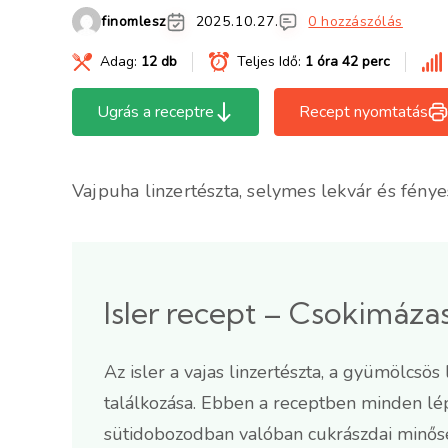
finomlesz
2025.10.27.
0 hozzászólás
Adag:
12 db
Teljes Idő:
1 óra 42 perc
Ugrás a receptre
Recept nyomtatás
Vajpuha linzertészta, selymes lekvár és fény
Isler recept – Csokimázas
Az isler a vajas linzertészta, a gyümölcsö
találkozása. Ebben a receptben minden lép
sütidobozodban valóban cukrászdai minősé