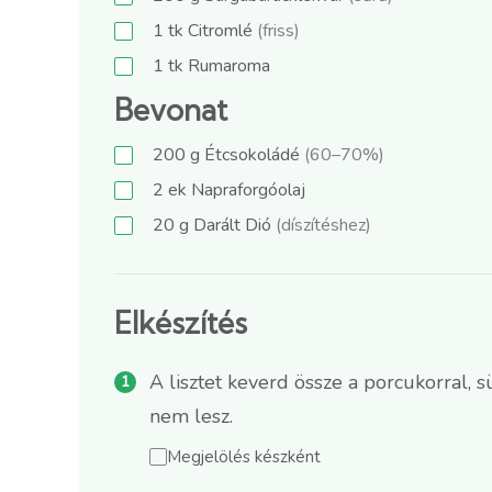
1
tk
Citromlé
(friss)
1
tk
Rumaroma
Bevonat
200
g
Étcsokoládé
(60–70%)
2
ek
Napraforgóolaj
20
g
Darált Dió
(díszítéshez)
Elkészítés
A lisztet keverd össze a porcukorral, 
nem lesz.
Megjelölés készként