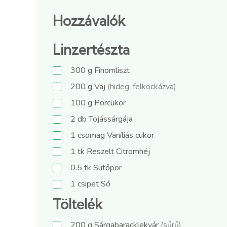
Hozzávalók
Linzertészta
300
g
Finomliszt
200
g
Vaj
(hideg, felkockázva)
100
g
Porcukor
2
db
Tojássárgája
1
csomag
Vaníliás cukor
1
tk
Reszelt Citromhéj
0.5
tk
Sütőpor
1
csipet
Só
Töltelék
200
g
Sárgabaracklekvár
(sűrű)