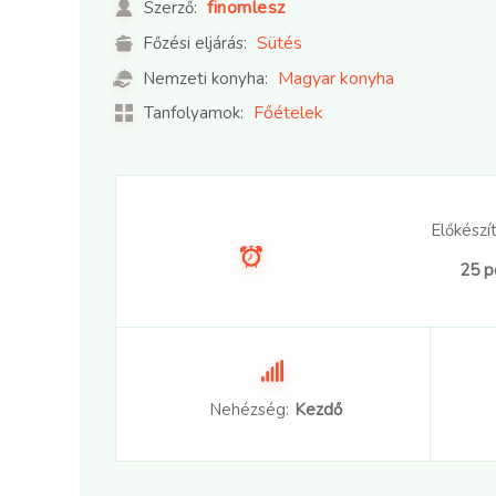
finomlesz
Szerző:
Sütés
Főzési eljárás:
Magyar konyha
Nemzeti konyha:
Főételek
Tanfolyamok:
Előkészít
25 p
Nehézség:
Kezdő