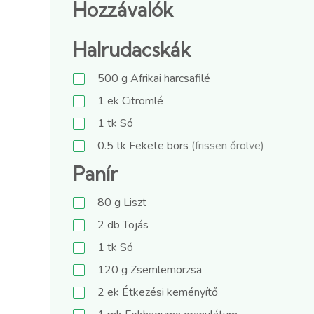
Hozzávalók
Halrudacskák
500
g
Afrikai harcsafilé
1
ek
Citromlé
1
tk
Só
0.5
tk
Fekete bors
(frissen őrölve)
Panír
80
g
Liszt
2
db
Tojás
1
tk
Só
120
g
Zsemlemorzsa
2
ek
Étkezési keményítő