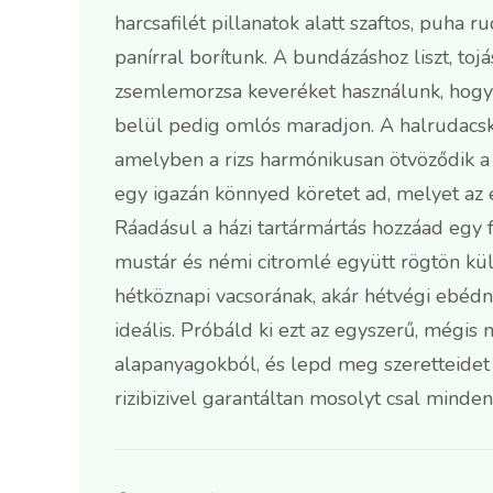
harcsafilét pillanatok alatt szaftos, puha
panírral borítunk. A bundázáshoz liszt, to
zsemlemorzsa keveréket használunk, hogy 
belül pedig omlós maradjon. A halrudacskákh
amelyben a rizs harmónikusan ötvöződik a 
egy igazán könnyed köretet ad, melyet az
Ráadásul a házi tartármártás hozzáad egy fr
mustár és némi citromlé együtt rögtön kül
hétköznapi vacsorának, akár hétvégi ebéd
ideális. Próbáld ki ezt az egyszerű, mégis 
alapanyagokból, és lepd meg szeretteidet 
rizibizivel garantáltan mosolyt csal mindenk