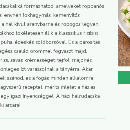
 rudacskákká formázhatod, amelyeket roppanós
jás, enyhén fokhagymás, keményítős
a hal kívül aranybarna és ropogós legyen,
oz tökéletesen illik a klasszikus rizibizi,
puha, édeskés zöldborsóval. Ez a párosítás
 egész család örömmel fogyaszt majd.
iss, savas krémességet: tejföl, majonéz,
önleges ízt varázsolnak a tányérra. Akár
nek szánod, ez a fogás minden alkalomra
nagyszerű receptet, meríts ihletet a házias
egy igazi ínyencséggel. A házi halrudacska
i arcára!