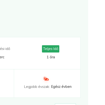
ési idő
Teljes Idő
erc
1 óra
Legjobb évszak:
Egész évben