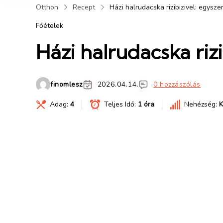
Otthon
Recept
Házi halrudacska rizibizivel: egysze
Főételek
Házi halrudacska riz
finomlesz
2026.04.14.
0 hozzászólás
Adag:
4
Teljes Idő:
1 óra
Nehézség:
K