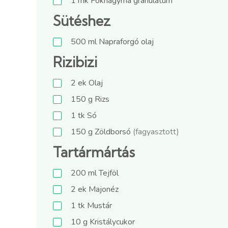
1
mk
Fokhagyma granulátum
Sütéshez
500
ml
Napraforgó olaj
Rizibizi
2
ek
Olaj
150
g
Rizs
1
tk
Só
150
g
Zöldborsó
(fagyasztott)
Tartármártás
200
ml
Tejföl
2
ek
Majonéz
1
tk
Mustár
10
g
Kristálycukor