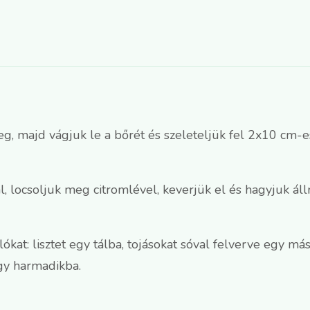
meg, majd vágjuk le a bőrét és szeleteljük fel 2x10 cm-e
l, locsoljuk meg citromlével, keverjük el és hagyjuk áll
lókat: lisztet egy tálba, tojásokat sóval felverve egy 
y harmadikba.