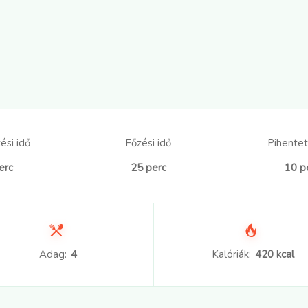
ési idő
Főzési idő
Pihentet
erc
25 perc
10 p
Adag:
4
Kalóriák:
420 kcal