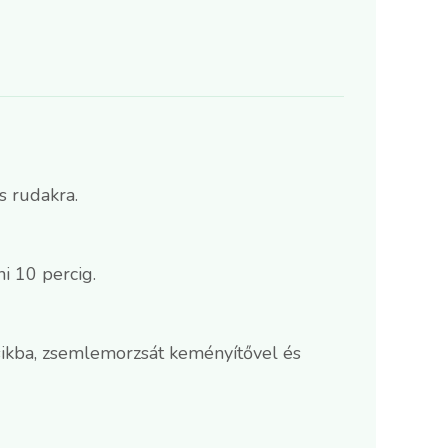
s rudakra.
ni 10 percig.
másikba, zsemlemorzsát keményítővel és