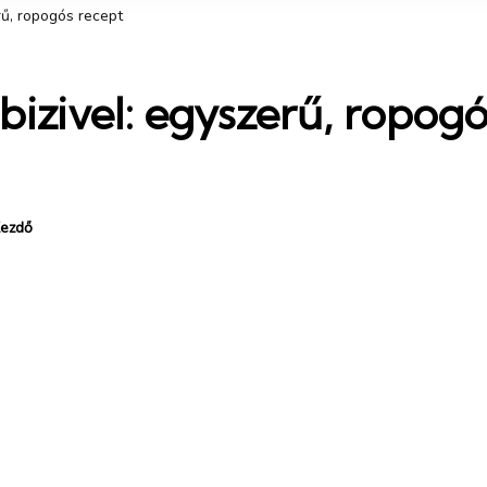
rű, ropogós recept
ibizivel: egyszerű, ropog
ezdő