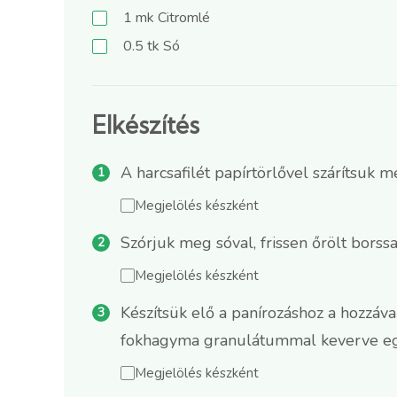
1
mk
Citromlé
0.5
tk
Só
Elkészítés
A harcsafilét papírtörlővel szárítsuk 
Megjelölés készként
Szórjuk meg sóval, frissen őrölt borssa
Megjelölés készként
Készítsük elő a panírozáshoz a hozzáva
fokhagyma granulátummal keverve eg
Megjelölés készként