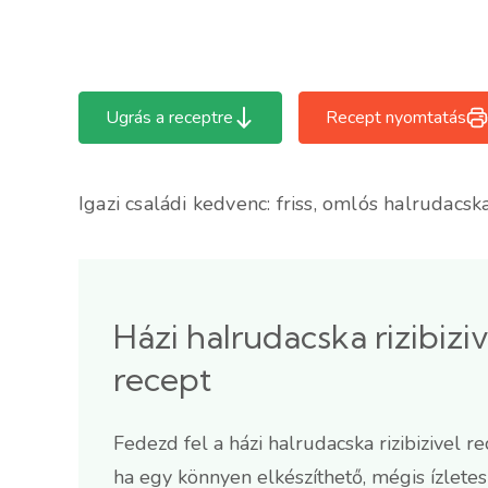
Ugrás a receptre
Recept nyomtatás
Igazi családi kedvenc: friss, omlós halrudacska r
Házi halrudacska rizibizi
recept
Fedezd fel a házi halrudacska rizibizivel r
ha egy könnyen elkészíthető, mégis ízletes