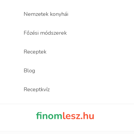
Nemzetek konyhái
Főzési módszerek
Receptek
Blog
Receptkvíz
finomles
Recept, ami fi