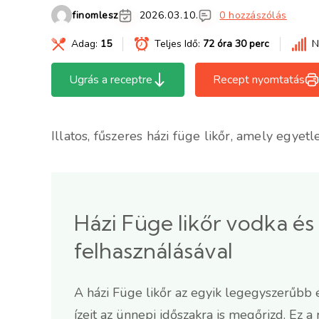
finomlesz
2026.03.10.
0 hozzászólás
Adag:
15
Teljes Idő:
72 óra 30 perc
N
Ugrás a receptre
Recept nyomtatás
Illatos, fűszeres házi füge likőr, amely egye
Házi Füge likőr vodka és
felhasználásával
A házi Füge likőr az egyik legegyszerűbb 
ízeit az ünnepi időszakra is megőrizd. Ez a