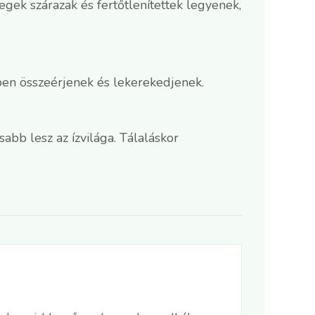
egek szárazak és fertőtlenítettek legyenek,
épen összeérjenek és lekerekedjenek.
abb lesz az ízvilága. Tálaláskor