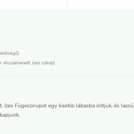
minőségű)
 visszamaradt, ízes szirup)
 ízes Fügeszirupot egy kisebb lábasba öntjük, és lassú 
 kapjunk.