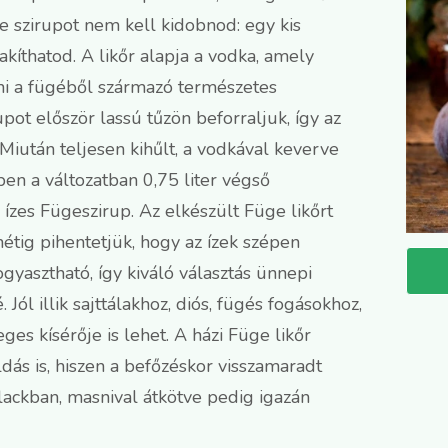
e szirupot nem kell kidobnod: egy kis
akíthatod. A likőr alapja a vodka, amely
ni a fügéből származó természetes
ot először lassú tűzön beforraljuk, így az
 Miután teljesen kihűlt, a vodkával keverve
ben a változatban 0,75 liter végső
 ízes Fügeszirup. Az elkészült Füge likőrt
hétig pihentetjük, hogy az ízek szépen
gyasztható, így kiváló választás ünnepi
 Jól illik sajttálakhoz, diós, fügés fogásokhoz,
ges kísérője is lehet. A házi Füge likőr
ás is, hiszen a befőzéskor visszamaradt
alackban, masnival átkötve pedig igazán