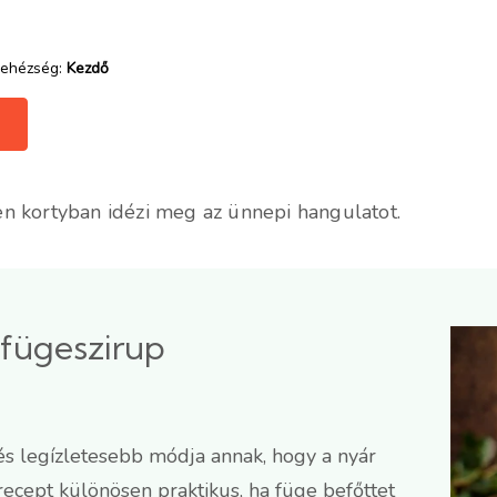
ehézség:
Kezdő
tlen kortyban idézi meg az ünnepi hangulatot.
 fügeszirup
és legízletesebb módja annak, hogy a nyár
 recept különösen praktikus, ha füge befőttet