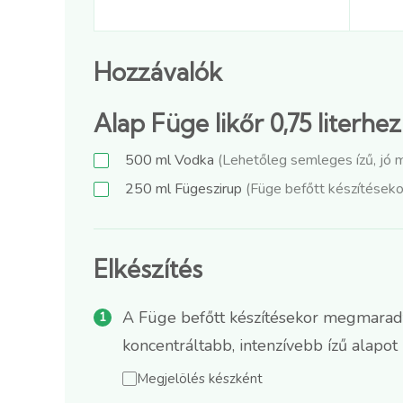
Hozzávalók
Alap Füge likőr 0,75 literhez
500
ml
Vodka
(Lehetőleg semleges ízű, jó 
250
ml
Fügeszirup
(Füge befőtt készítésekor
Elkészítés
A Füge befőtt készítésekor megmaradt,
koncentráltabb, intenzívebb ízű alapot
Megjelölés készként