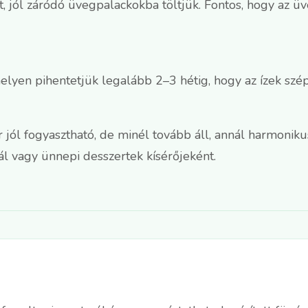
t, jól záródó üvegpalackokba töltjük. Fontos, hogy az üv
helyen pihentetjük legalább 2–3 hétig, hogy az ízek sz
 jól fogyasztható, de minél tovább áll, annál harmonikus
tál vagy ünnepi desszertek kísérőjeként.