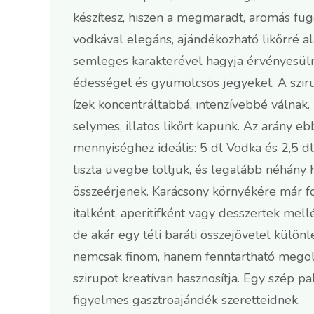
készítesz, hiszen a megmaradt, aromás füg
vodkával elegáns, ajándékozható likőrré al
semleges karakterével hagyja érvényesül
édességet és gyümölcsös jegyeket. A szirup
ízek koncentráltabbá, intenzívebbé válnak.
selymes, illatos likőrt kapunk. Az arány eb
mennyiséghez ideális: 5 dl Vodka és 2,5 dl
tiszta üvegbe töltjük, és legalább néhány 
összeérjenek. Karácsony környékére már fo
italként, aperitifként vagy desszertek mellé.
de akár egy téli baráti összejövetel különle
nemcsak finom, hanem fenntartható megold
szirupot kreatívan hasznosítja. Egy szép p
figyelmes gasztroajándék szeretteidnek.