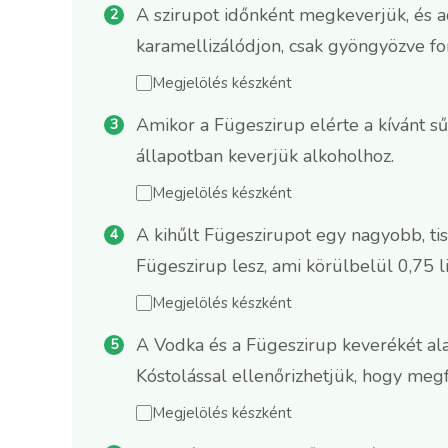
A szirupot időnként megkeverjük, és a
karamellizálódjon, csak gyöngyözve for
Megjelölés készként
Amikor a Fügeszirup elérte a kívánt sű
állapotban keverjük alkoholhoz.
Megjelölés készként
A kihűlt Fügeszirupot egy nagyobb, ti
Fügeszirup lesz, ami körülbelül 0,75 l
Megjelölés készként
A Vodka és a Fügeszirup keverékét ala
Kóstolással ellenőrizhetjük, hogy megf
Megjelölés készként