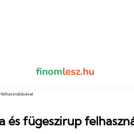
finomles
Recept, ami fi
p felhasználásával
a és fügeszirup felhaszn