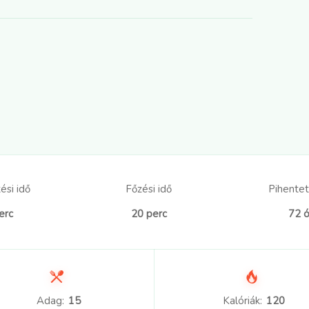
ési idő
Főzési idő
Pihentet
erc
20 perc
72 ó
Adag:
15
Kalóriák:
120