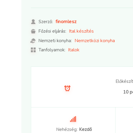
finomlesz
Szerző:
Ital készítés
Főzési eljárás:
Nemzetközi konyha
Nemzeti konyha:
Italok
Tanfolyamok:
Előkészít
10 p
Nehézség:
Kezdő