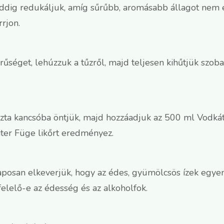
ddig redukáljuk, amíg sűrűbb, aromásabb állagot nem ér
rjon.
rűséget, lehúzzuk a tűzről, majd teljesen kihűtjük szo
szta kancsóba öntjük, majd hozzáadjuk az 500 ml Vodkát.
iter Füge likőrt eredményez.
posan elkeverjük, hogy az édes, gyümölcsös ízek egyenl
elelő-e az édesség és az alkoholfok.