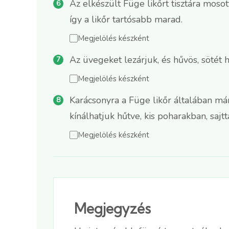
Az elkészült Füge likőrt tisztára mosot
így a likőr tartósabb marad.
Megjelölés készként
Az üvegeket lezárjuk, és hűvös, sötét 
Megjelölés készként
Karácsonyra a Füge likőr általában már
kínálhatjuk hűtve, kis poharakban, sajt
Megjelölés készként
Megjegyzés