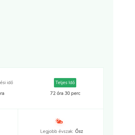
ési idő
Teljes Idő
ra
72 óra 30 perc
Legjobb évszak:
Ősz