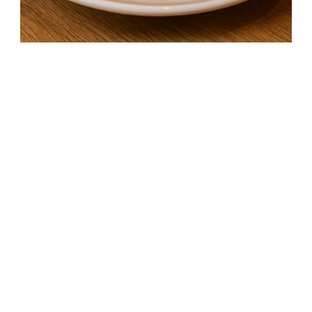
Omlós borjúcomb pecsenyelében sütve
2 óra 35 perc
Középszint
Egyszerű recept