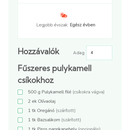
Legjobb évszak:
Egész évben
Hozzávalók
Adag
Fűszeres pulykamell
csíkokhoz
500
g
Pulykamell filé
(csíkokra vágva)
2
ek
Olívaolaj
1
tk
Oregánó
(szárított)
1
tk
Bazsalikom
(szárított)
1
tk
Piros paprikapehely
(opcionális)