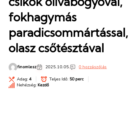
csíkok olívabogyóval,
fokhagymás
paradicsommártással,
olasz csőtésztával
finomlesz
2025.10.05.
0 hozzászólás
Adag:
4
Teljes Idő:
50 perc
Nehézség:
Kezdő