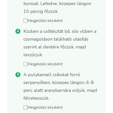
borssal. Lefedve, közepes lángon
15 percig főzzük.
Megjelölés készként
Közben a csőtésztát bő, sós vízben a
csomagoláson található utasítás
szerint al dentére főzzük, majd
leszűrjük.
Megjelölés készként
A pulykamell csíkokat forró
serpenyőben, közepes lángon, 6-8
perc alatt aranybarnára sütjük, majd
félretesszük.
Megjelölés készként