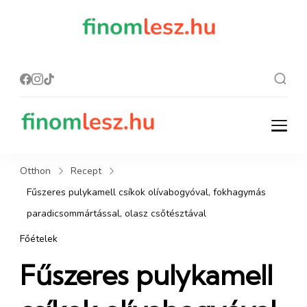
finomles
Recept, ami
finom lesz.
z.hu
finomlesz.hu
Recept, ami finom lesz.
Otthon
Recept
Fűszeres pulykamell csíkok olívabogyóval, fokhagymás
paradicsommártással, olasz csőtésztával
Főételek
Fűszeres pulykamell