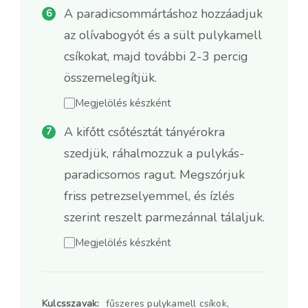
A paradicsommártáshoz hozzáadjuk
az olívabogyót és a sült pulykamell
csíkokat, majd további 2-3 percig
összemelegítjük.
Megjelölés készként
A kifőtt csőtésztát tányérokra
szedjük, ráhalmozzuk a pulykás-
paradicsomos ragut. Megszórjuk
friss petrezselyemmel, és ízlés
szerint reszelt parmezánnal tálaljuk.
Megjelölés készként
Kulcsszavak:
fűszeres pulykamell csíkok,