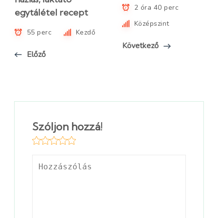
2 óra 40 perc
egytálétel recept
Középszint
55 perc
Kezdő
Következő
Előző
Szóljon hozzá!