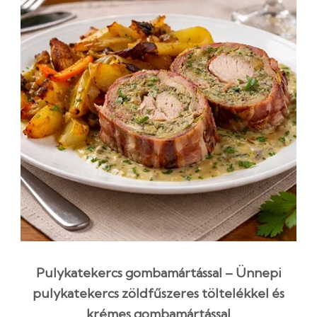
Pulykatekercs gombamártással – Ünnepi
pulykatekercs zöldfűszeres töltelékkel és
krémes gombamártással