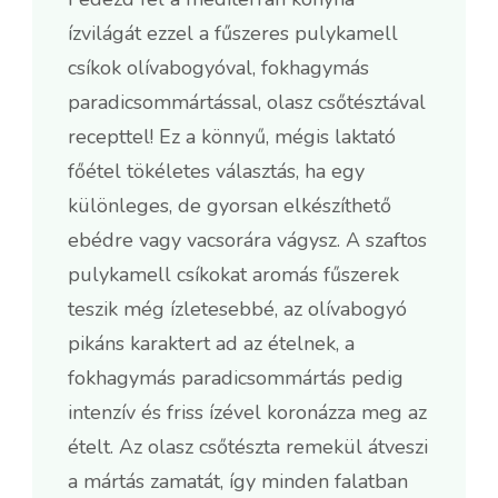
ízvilágát ezzel a fűszeres pulykamell
csíkok olívabogyóval, fokhagymás
paradicsommártással, olasz csőtésztával
recepttel! Ez a könnyű, mégis laktató
főétel tökéletes választás, ha egy
különleges, de gyorsan elkészíthető
ebédre vagy vacsorára vágysz. A szaftos
pulykamell csíkokat aromás fűszerek
teszik még ízletesebbé, az olívabogyó
pikáns karaktert ad az ételnek, a
fokhagymás paradicsommártás pedig
intenzív és friss ízével koronázza meg az
ételt. Az olasz csőtészta remekül átveszi
a mártás zamatát, így minden falatban