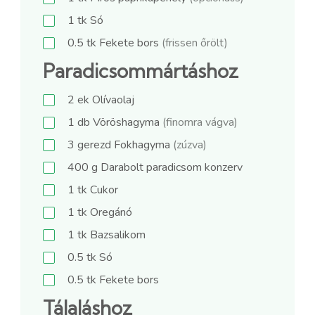
1
tk
Só
0.5
tk
Fekete bors
(frissen őrölt)
Paradicsommártáshoz
2
ek
Olívaolaj
1
db
Vöröshagyma
(finomra vágva)
3
gerezd
Fokhagyma
(zúzva)
400
g
Darabolt paradicsom konzerv
1
tk
Cukor
1
tk
Oregánó
1
tk
Bazsalikom
0.5
tk
Só
0.5
tk
Fekete bors
Tálaláshoz