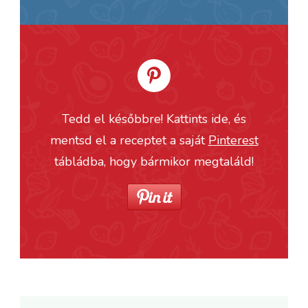
Tedd el későbbre! Kattints ide, és
mentsd el a receptet a saját
Pinterest
tábládba, hogy bármikor megtaláld!