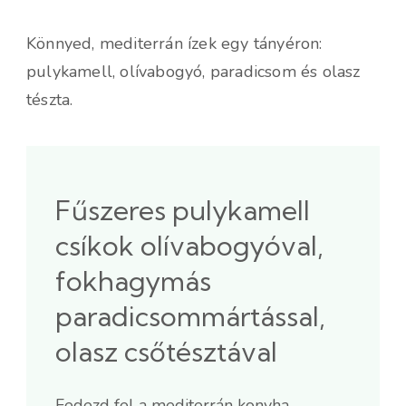
Könnyed, mediterrán ízek egy tányéron:
pulykamell, olívabogyó, paradicsom és olasz
tészta.
Fűszeres pulykamell
csíkok olívabogyóval,
fokhagymás
paradicsommártással,
olasz csőtésztával
Fedezd fel a mediterrán konyha