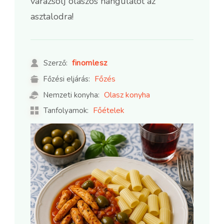
varázsolj olaszos hangulatot az
asztalodra!
finomlesz
Szerző:
Főzés
Főzési eljárás:
Olasz konyha
Nemzeti konyha:
Főételek
Tanfolyamok: