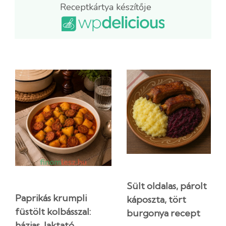
Receptkártya készítője
Sült oldalas, párolt
Paprikás krumpli
káposzta, tört
füstölt kolbásszal:
burgonya recept
házias, laktató