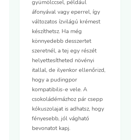
gyümölccsel, például
áfonyával vagy eperrel, így
változatos ízvilágú krémest
készíthetsz. Ha még
könnyedebb desszertet
szeretnél, a tej egy részét
helyettesítheted növényi
itallal, de ilyenkor ellenőrizd,
hogy a pudingpor
kompatibilis-e vele. A
csokoládémázhoz pár csepp
kókuszolajat is adhatsz, hogy
fényesebb, jól vágható
bevonatot kapj.