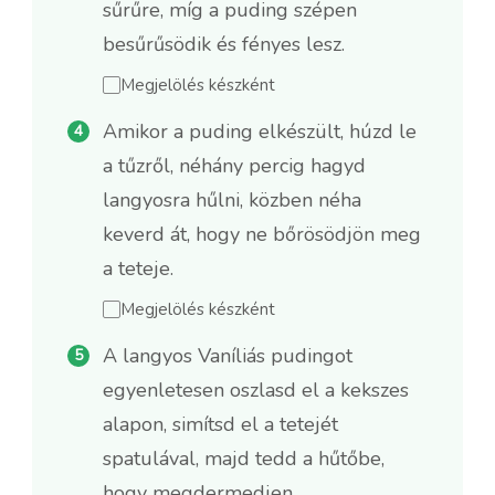
sűrűre, míg a puding szépen
besűrűsödik és fényes lesz.
Megjelölés készként
Amikor a puding elkészült, húzd le
a tűzről, néhány percig hagyd
langyosra hűlni, közben néha
keverd át, hogy ne bőrösödjön meg
a teteje.
Megjelölés készként
A langyos Vaníliás pudingot
egyenletesen oszlasd el a kekszes
alapon, simítsd el a tetejét
spatulával, majd tedd a hűtőbe,
hogy megdermedjen.