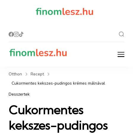
finomles
Recept, ami
finom lesz.
z.hu
finomlesz.hu
Recept, ami finom lesz.
Otthon
Recept
Cukormentes kekszes-pudingos krémes málnával
Desszertek
Cukormentes
kekszes-pudingos