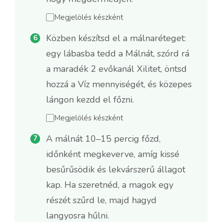
Megjelölés készként
Közben készítsd el a málnaréteget:
egy lábasba tedd a Málnát, szórd rá
a maradék 2 evőkanál Xilitet, öntsd
hozzá a Víz mennyiségét, és közepes
lángon kezdd el főzni.
Megjelölés készként
A málnát 10–15 percig főzd,
időnként megkeverve, amíg kissé
besűrűsödik és lekvárszerű állagot
kap. Ha szeretnéd, a magok egy
részét szűrd le, majd hagyd
langyosra hűlni.