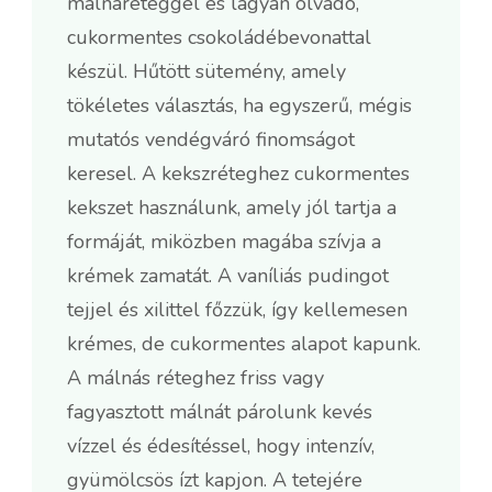
málnaréteggel és lágyan olvadó,
cukormentes csokoládébevonattal
készül. Hűtött sütemény, amely
tökéletes választás, ha egyszerű, mégis
mutatós vendégváró finomságot
keresel. A kekszréteghez cukormentes
kekszet használunk, amely jól tartja a
formáját, miközben magába szívja a
krémek zamatát. A vaníliás pudingot
tejjel és xilittel főzzük, így kellemesen
krémes, de cukormentes alapot kapunk.
A málnás réteghez friss vagy
fagyasztott málnát párolunk kevés
vízzel és édesítéssel, hogy intenzív,
gyümölcsös ízt kapjon. A tetejére