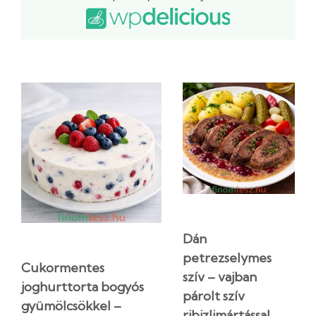
Dán
petrezselymes
Cukormentes
szív – vajban
joghurttorta bogyós
párolt szív
gyümölcsökkel –
ribizlimártással