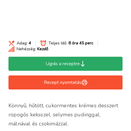
Adag:
4
Teljes Idő:
8 óra 45 perc
Nehézség:
Kezdő
Ugrás a receptre
Recept nyomtatás
Könnyű, hűtött, cukormentes krémes desszert
ropogós keksszel, selymes pudinggal,
málnával és csokimázzal.