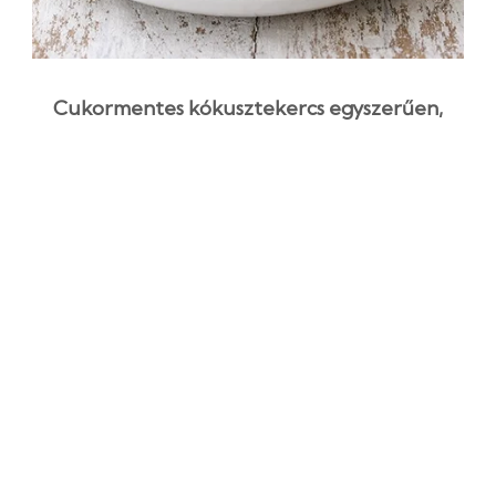
Cukormentes kókusztekercs egyszerűen,
sütés nélkül
2 óra 25 perc
Kezdő
Egyszerű recept