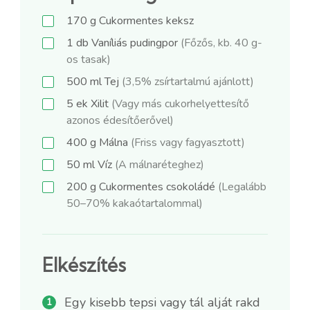
170
g
Cukormentes keksz
1
db
Vaníliás pudingpor
(Főzős, kb. 40 g-
os tasak)
500
ml
Tej
(3,5% zsírtartalmú ajánlott)
5
ek
Xilit
(Vagy más cukorhelyettesítő
azonos édesítőerővel)
400
g
Málna
(Friss vagy fagyasztott)
50
ml
Víz
(A málnaréteghez)
200
g
Cukormentes csokoládé
(Legalább
50–70% kakaótartalommal)
Elkészítés
Egy kisebb tepsi vagy tál alját rakd