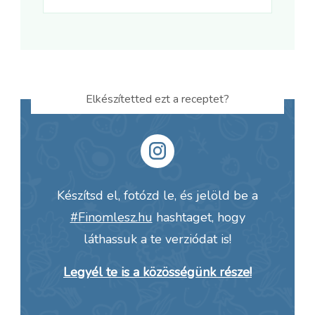
Elkészítetted ezt a receptet?
Készítsd el, fotózd le, és jelöld be a
#Finomlesz.hu
hashtaget, hogy
láthassuk a te verziódat is!
Legyél te is a közösségünk része!