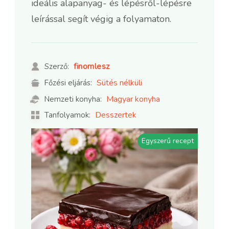
ideális alapanyag- és lépésről-lépésre
leírással segít végig a folyamaton.
finomlesz
Szerző:
Sütés nélküli
Főzési eljárás:
Magyar konyha
Nemzeti konyha:
Desszertek
Tanfolyamok:
Egyszerű recept