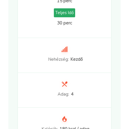
15 perc
Teljes Idő
30 perc
Nehézség:
Kezdő
Adag:
4
Kalóriák:
180 kcal / adag