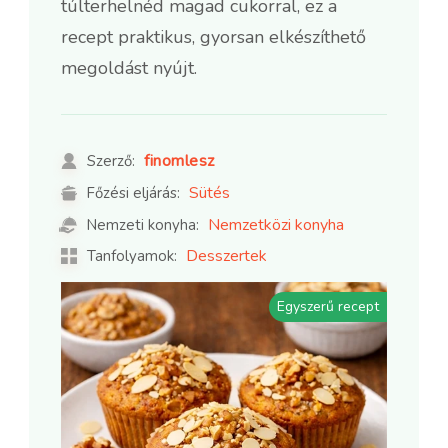
túlterhelnéd magad cukorral, ez a
recept praktikus, gyorsan elkészíthető
megoldást nyújt.
finomlesz
Szerző:
Sütés
Főzési eljárás:
Nemzetközi konyha
Nemzeti konyha:
Desszertek
Tanfolyamok:
Egyszerű recept