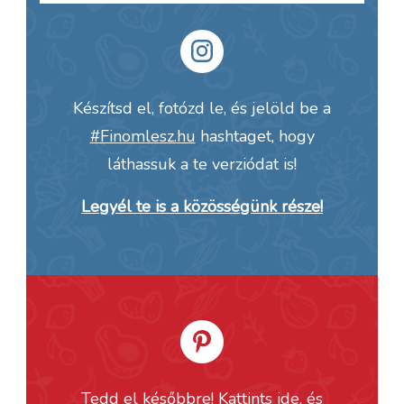
Készítsd el, fotózd le, és jelöld be a
#Finomlesz.hu
hashtaget, hogy
láthassuk a te verziódat is!
Legyél te is a közösségünk része!
Tedd el későbbre! Kattints ide, és