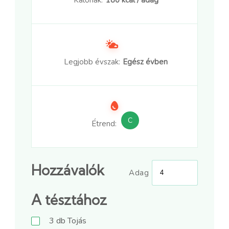
Legjobb évszak:
Egész évben
C
Étrend:
Hozzávalók
Adag
A tésztához
3
db
Tojás