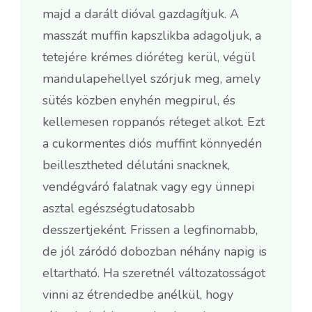
majd a darált dióval gazdagítjuk. A
masszát muffin kapszlikba adagoljuk, a
tetejére krémes dióréteg kerül, végül
mandulapehellyel szórjuk meg, amely
sütés közben enyhén megpirul, és
kellemesen roppanós réteget alkot. Ezt
a cukormentes diós muffint könnyedén
beillesztheted délutáni snacknek,
vendégváró falatnak vagy egy ünnepi
asztal egészségtudatosabb
desszertjeként. Frissen a legfinomabb,
de jól záródó dobozban néhány napig is
eltartható. Ha szeretnél változatosságot
vinni az étrendedbe anélkül, hogy