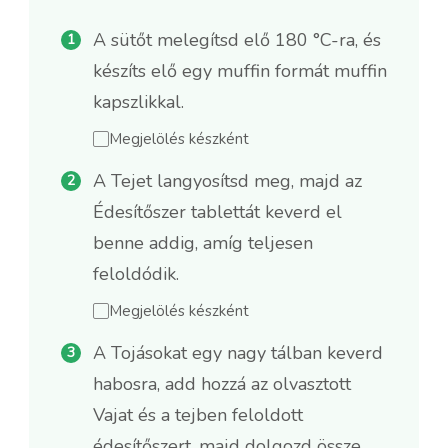
A sütőt melegítsd elő 180 °C-ra, és
készíts elő egy muffin formát muffin
kapszlikkal.
Megjelölés készként
A Tejet langyosítsd meg, majd az
Édesítőszer tablettát keverd el
benne addig, amíg teljesen
feloldódik.
Megjelölés készként
A Tojásokat egy nagy tálban keverd
habosra, add hozzá az olvasztott
Vajat és a tejben feloldott
édesítőszert, majd dolgozd össze