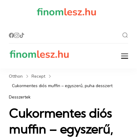
finomles
Recept, ami
finom lesz.
z.hu
finomlesz.hu
Recept, ami finom lesz.
Otthon
Recept
Cukormentes diós muffin – egyszerű, puha desszert
Desszertek
Cukormentes diós
muffin – egyszerű,