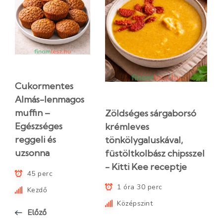
Cukormentes
Almás-lenmagos
muffin –
Zöldséges sárgaborsó
Egészséges
krémleves
reggeli és
tönkölygaluskával,
uzsonna
füstöltkolbász chipsszel
- Kitti Kee receptje
45 perc
1 óra 30 perc
Kezdő
Középszint
Előző