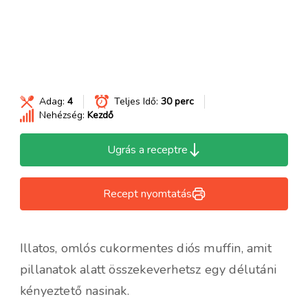
Adag:
4
Teljes Idő:
30 perc
Nehézség:
Kezdő
Ugrás a receptre
Recept nyomtatás
Illatos, omlós cukormentes diós muffin, amit
pillanatok alatt összekeverhetsz egy délutáni
kényeztető nasinak.