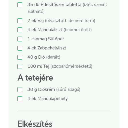
35
db
Édesítőszer tabletta
(ízlés szerint
állítható)
2
ek
Vaj
(olvasztott, de nem forró)
4
ek
Mandulaliszt
(finomra őrölt)
1
csomag
Sütőpor
4
ek
Zabpehelyliszt
40
g
Dió
(darált)
100
ml
Tej
(szobahőmérsékletű)
A tetejére
30
g
Diókrém
(sűrű állagú)
4
ek
Mandulapehely
Elkészítés