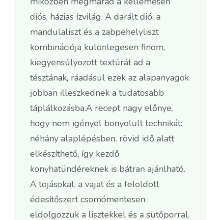
miközben megmarad a kellemesen
diós, házias ízvilág. A darált dió, a
mandulaliszt és a zabpehelyliszt
kombinációja különlegesen finom,
kiegyensúlyozott textúrát ad a
tésztának, ráadásul ezek az alapanyagok
jobban illeszkednek a tudatosabb
táplálkozásba.A recept nagy előnye,
hogy nem igényel bonyolult technikát:
néhány alaplépésben, rövid idő alatt
elkészíthető, így kezdő
konyhatündéreknek is bátran ajánlható.
A tojásokat, a vajat és a feloldott
édesítőszert csomómentesen
eldolgozzuk a lisztekkel és a sütőporral,