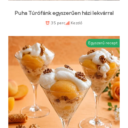
Puha Túrófánk egyszerűen házi lekvárral
35 perc
Kezdő
Egyszerű recept