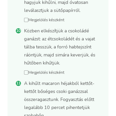
hagyjuk kihűlni, majd óvatosan
leválasztjuk a sütőpapírról.
Megjelölés készként
Közben elkészítjük a csokoládé
ganázst: az étcsokoládét és a vajat
tálba tesszük, a forró habtejszínt
ráöntjük, majd simára keverjük, és
hűtőben kihűtjük.
Megjelölés készként
A kihűlt macaron héjakból kettőt-
kettőt bőséges csoki ganázzsal
összeragasztunk. Fogyasztás előtt
legalább 10 percet pihentetjük
szobahőn.