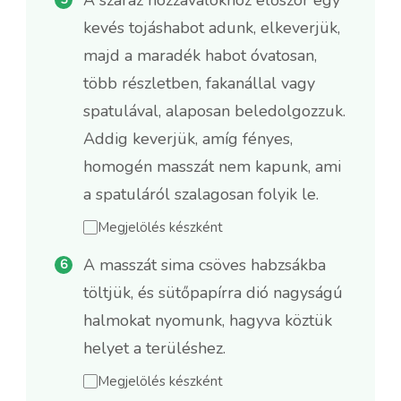
kevés tojáshabot adunk, elkeverjük,
majd a maradék habot óvatosan,
több részletben, fakanállal vagy
spatulával, alaposan beledolgozzuk.
Addig keverjük, amíg fényes,
homogén masszát nem kapunk, ami
a spatuláról szalagosan folyik le.
Megjelölés készként
A masszát sima csöves habzsákba
töltjük, és sütőpapírra dió nagyságú
halmokat nyomunk, hagyva köztük
helyet a terüléshez.
Megjelölés készként