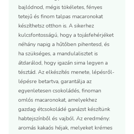
bajlódnod, mégis tökéletes, fényes
tetejű és finom talpas macaronokat
készíthetsz otthon is. A sikerhez
kulcsfontosságú, hogy a tojásfehérjéket
néhány napig a hűtőben pihentesd, és
ha szükséges, a mandulalisztet is
átdarálod, hogy igazán sima legyen a
tésztád. Az elkészítés menete, lépésről-
lépésre betartva, garantálja az
egyenletesen csokoládés, finoman
omlós macaronokat, amelyekhez
gazdag étcsokoládé ganázst készítünk
habtejszínből és vajból. Az eredmény:
aromás kakaós héjak, melyeket krémes