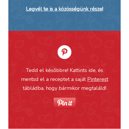
Legyél te is a közösségünk része!
Tedd el későbbre! Kattints ide, és
mentsd el a receptet a saját
Pinterest
tábládba, hogy bármikor megtaláld!