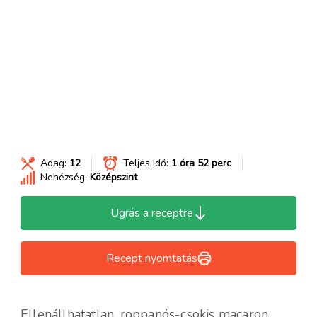
Adag:
12
Teljes Idő:
1 óra 52 perc
Nehézség:
Középszint
Ugrás a receptre
Recept nyomtatás
Ellenállhatatlan, roppanós-csokis macaron