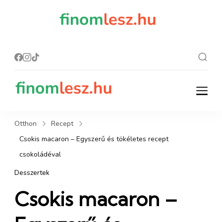
finomles
Recept, ami
finom lesz.
z.hu
finomlesz.hu
Recept, ami finom lesz.
Otthon
Recept
Csokis macaron – Egyszerű és tökéletes recept
csokoládéval
Desszertek
Csokis macaron –