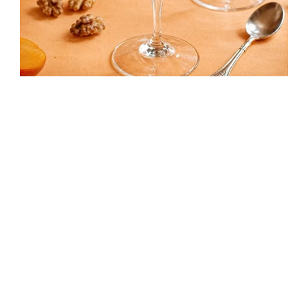
Gyümölcsös parfé – krémes házi desszert
egyszerűen
4 óra 35 perc
Kezdő