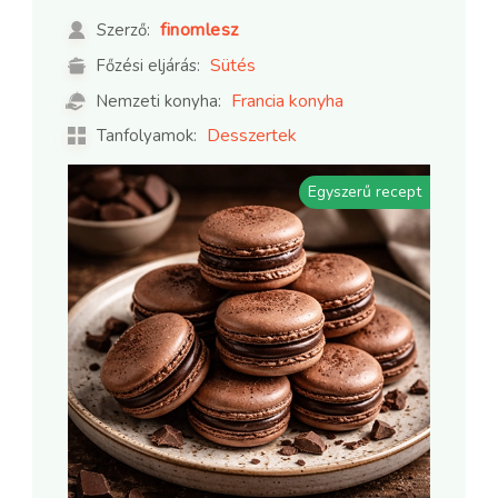
finomlesz
Szerző:
Sütés
Főzési eljárás:
Francia konyha
Nemzeti konyha:
Desszertek
Tanfolyamok:
Egyszerű recept