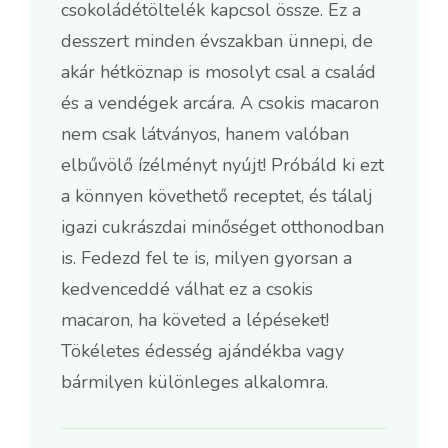
csokoládétöltelék kapcsol össze. Ez a
desszert minden évszakban ünnepi, de
akár hétköznap is mosolyt csal a család
és a vendégek arcára. A csokis macaron
nem csak látványos, hanem valóban
elbűvölő ízélményt nyújt! Próbáld ki ezt
a könnyen követhető receptet, és tálalj
igazi cukrászdai minőséget otthonodban
is. Fedezd fel te is, milyen gyorsan a
kedvenceddé válhat ez a csokis
macaron, ha követed a lépéseket!
Tökéletes édesség ajándékba vagy
bármilyen különleges alkalomra.