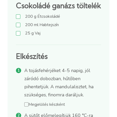
Csokoládé ganázs töltelék
200
g
Étcsokoládé
200
ml
Habtejszín
25
g
Vaj
Elkészítés
A tojásfehérjéket 4-5 napig, jól
záródó dobozban, hűtőben
pihentetjük. A mandulalisztet, ha
szükséges, finomra daráljuk.
Megjelölés készként
A sütőt előmelegítjük 160 °C-ra