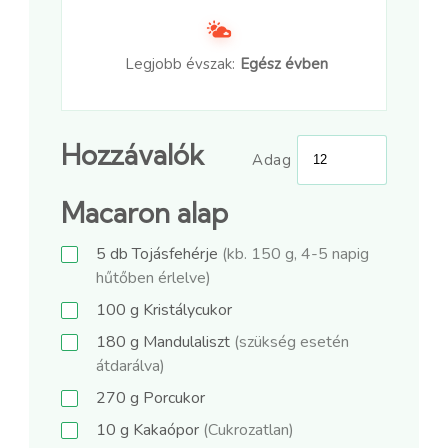
Legjobb évszak:
Egész évben
Hozzávalók
Adag
Macaron alap
5
db
Tojásfehérje
(kb. 150 g, 4-5 napig
hűtőben érlelve)
100
g
Kristálycukor
180
g
Mandulaliszt
(szükség esetén
átdarálva)
270
g
Porcukor
10
g
Kakaópor
(Cukrozatlan)