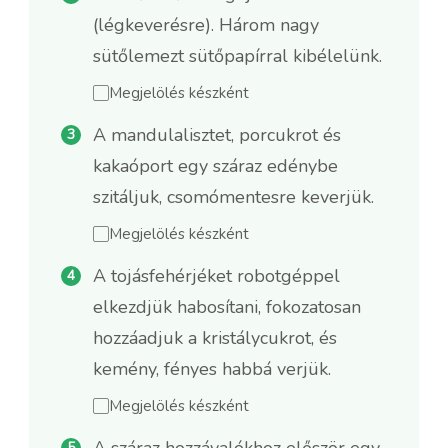
(légkeverésre). Három nagy
sütőlemezt sütőpapírral kibélelünk.
Megjelölés készként
A mandulalisztet, porcukrot és
kakaóport egy száraz edénybe
szitáljuk, csomómentesre keverjük.
Megjelölés készként
A tojásfehérjéket robotgéppel
elkezdjük habosítani, fokozatosan
hozzáadjuk a kristálycukrot, és
kemény, fényes habbá verjük.
Megjelölés készként
A száraz hozzávalókhoz először egy