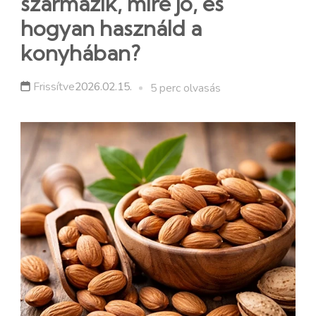
származik, mire jó, és
hogyan használd a
konyhában?
Frissítve
2026.02.15.
5 perc olvasás