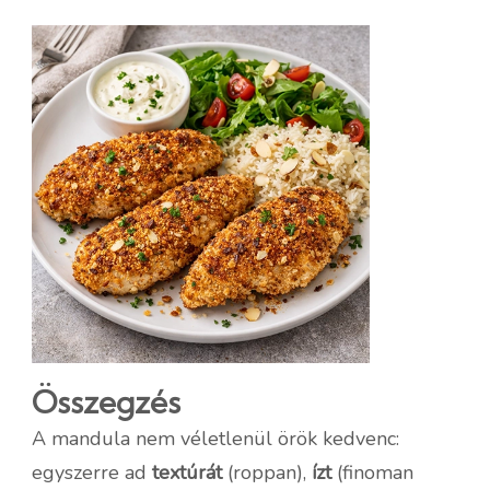
Összegzés
A mandula nem véletlenül örök kedvenc:
egyszerre ad
textúrát
(roppan),
ízt
(finoman