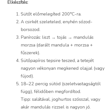
Elkészítés:
Sütőt előmelegíted 200°C-ra.
A csirkét szeleteled, enyhén sózod-
borsozod.
Panírozás: liszt → tojás → mandulás
morzsa (darált mandula + morzsa +
fűszerek).
Sütőpapíros tepsire teszed, a tetejét
nagyon vékonyan megkened olajjal (vagy
fújod).
18–22 percig sütöd (szeletvastagságtól
függ), félidőben megfordítod.
Tipp: salátával, joghurtos szósszal, vagy
akár mandulás rizzsel is nagyon jó.