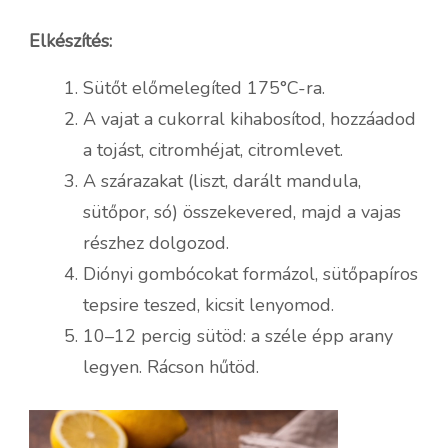
Elkészítés:
Sütőt előmelegíted 175°C-ra.
A vajat a cukorral kihabosítod, hozzáadod
a tojást, citromhéjat, citromlevet.
A szárazakat (liszt, darált mandula,
sütőpor, só) összekevered, majd a vajas
részhez dolgozod.
Diónyi gombócokat formázol, sütőpapíros
tepsire teszed, kicsit lenyomod.
10–12 percig sütöd: a széle épp arany
legyen. Rácson hűtöd.