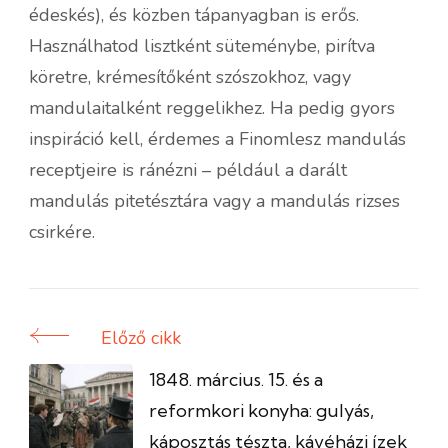
édeskés), és közben tápanyagban is erős.
Használhatod lisztként süteménybe, pirítva
köretre, krémesítőként szószokhoz, vagy
mandulaitalként reggelikhez. Ha pedig gyors
inspiráció kell, érdemes a Finomlesz mandulás
receptjeire is ránézni – például a darált
mandulás pitetésztára vagy a mandulás rizses
csirkére.
Előző cikk
Bejegyzés
navigáció
1848. március. 15. és a
reformkori konyha: gulyás,
káposztás tészta, kávéházi ízek