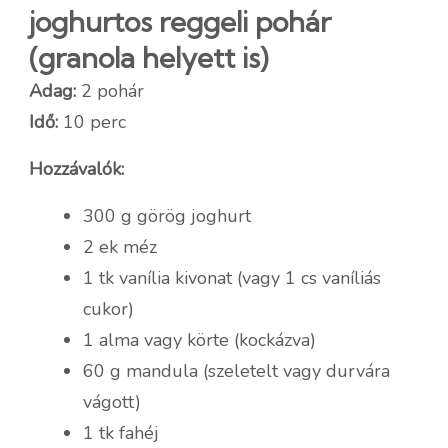
joghurtos reggeli pohár
(granola helyett is)
Adag:
2 pohár
Idő:
10 perc
Hozzávalók:
300 g görög joghurt
2 ek méz
1 tk vanília kivonat (vagy 1 cs vaníliás
cukor)
1 alma vagy körte (kockázva)
60 g mandula (szeletelt vagy durvára
vágott)
1 tk fahéj