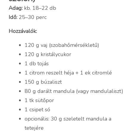
Adag:
kb. 18–22 db
Idő:
25–30 perc
Hozzávalók:
120 g vaj (szobahőmérsékletű)
120 g kristálycukor
1 db tojás
1 citrom reszelt héja + 1 ek citromlé
150 g búzaliszt
80 g darált mandula (vagy mandulaliszt)
1 tk sütőpor
1 csipet só
opcionális: 30 g szeletelt mandula a
tetejére