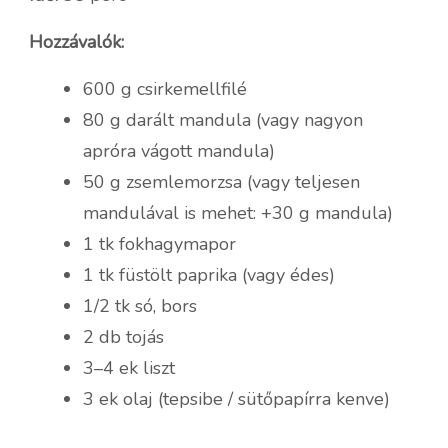
Hozzávalók:
600 g csirkemellfilé
80 g darált mandula (vagy nagyon
apróra vágott mandula)
50 g zsemlemorzsa (vagy teljesen
mandulával is mehet: +30 g mandula)
1 tk fokhagymapor
1 tk füstölt paprika (vagy édes)
1/2 tk só, bors
2 db tojás
3–4 ek liszt
3 ek olaj (tepsibe / sütőpapírra kenve)