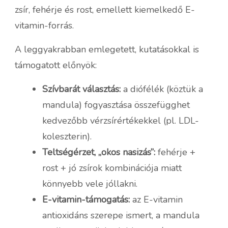
zsír, fehérje és rost, emellett kiemelkedő E-
vitamin-forrás.
A leggyakrabban emlegetett, kutatásokkal is
támogatott előnyök:
Szívbarát választás:
a diófélék (köztük a
mandula) fogyasztása összefügghet
kedvezőbb vérzsírértékekkel (pl. LDL-
koleszterin).
Teltségérzet, „okos nasizás”:
fehérje +
rost + jó zsírok kombinációja miatt
könnyebb vele jóllakni.
E-vitamin-támogatás:
az E-vitamin
antioxidáns szerepe ismert, a mandula