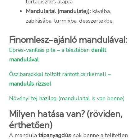
tortadíszítés alapja.
Mandulaital (mandulatej):
kávéba,
zabkásába, turmixba, desszertekbe.
Finomlesz-ajánló mandulával:
Epres-vaníliás pite – a tésztában
darált
mandulával
Őszibarackkal töltött rántott csirkemell –
mandulás rizzsel
Növényi tej házilag (mandulaital is van benne)
Milyen hatása van? (röviden,
érthetően)
A mandula
tápanyagdús
: sok benne a telítetlen