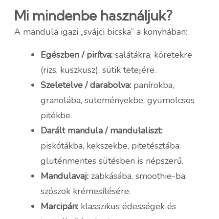
Mi mindenbe használjuk?
A mandula igazi „svájci bicska” a konyhában:
Egészben / pirítva:
salátákra, köretekre
(rizs, kuszkusz), sütik tetejére.
Szeletelve / darabolva:
panírokba,
granolába, süteményekbe, gyümölcsös
pitékbe.
Darált mandula / mandulaliszt:
piskótákba, kekszekbe, pitetésztába;
gluténmentes sütésben is népszerű.
Mandulavaj:
zabkásába, smoothie-ba,
szószok krémesítésére.
Marcipán:
klasszikus édességek és