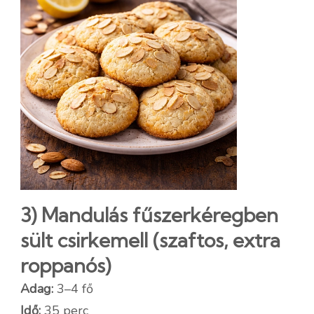
3) Mandulás fűszerkéregben
sült csirkemell (szaftos, extra
roppanós)
Adag:
3–4 fő
Idő:
35 perc