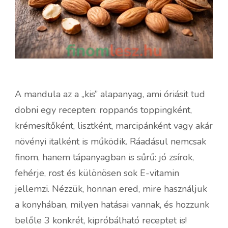
A mandula az a „kis” alapanyag, ami óriásit tud
dobni egy recepten: roppanós toppingként,
krémesítőként, lisztként, marcipánként vagy akár
növényi italként is működik. Ráadásul nemcsak
finom, hanem tápanyagban is sűrű: jó zsírok,
fehérje, rost és különösen sok E-vitamin
jellemzi. Nézzük, honnan ered, mire használjuk
a konyhában, milyen hatásai vannak, és hozzunk
belőle 3 konkrét, kipróbálható receptet is!