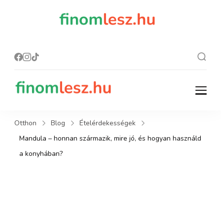
finomles
Recept, ami
finom lesz.
z.hu
finomlesz.hu
Recept, ami finom lesz.
Otthon
Blog
Ételérdekességek
Mandula – honnan származik, mire jó, és hogyan használd
a konyhában?