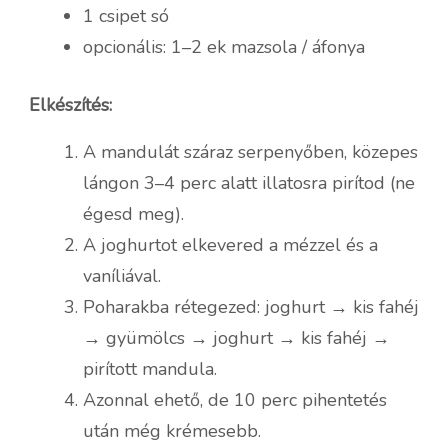
1 csipet só
opcionális: 1–2 ek mazsola / áfonya
Elkészítés:
A mandulát száraz serpenyőben, közepes
lángon 3–4 perc alatt illatosra pirítod (ne
égesd meg).
A joghurtot elkevered a mézzel és a
vaníliával.
Poharakba rétegezed: joghurt → kis fahéj
→ gyümölcs → joghurt → kis fahéj →
pirított mandula.
Azonnal ehető, de 10 perc pihentetés
után még krémesebb.