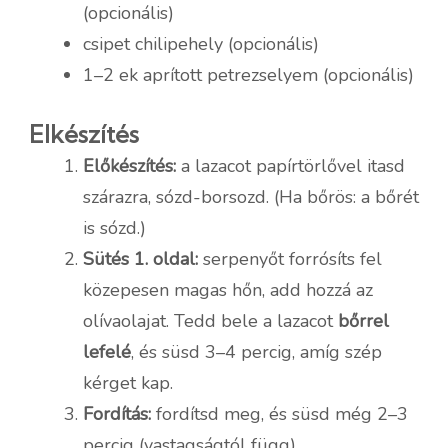
(opcionális)
csipet chilipehely (opcionális)
1–2 ek aprított petrezselyem (opcionális)
Elkészítés
Előkészítés:
a lazacot papírtörlővel itasd
szárazra, sózd-borsozd. (Ha bőrös: a bőrét
is sózd.)
Sütés 1. oldal:
serpenyőt forrósíts fel
közepesen magas hőn, add hozzá az
olívaolajat. Tedd bele a lazacot
bőrrel
lefelé
, és süsd 3–4 percig, amíg szép
kérget kap.
Fordítás:
fordítsd meg, és süsd még 2–3
percig (vastagságtól függ).