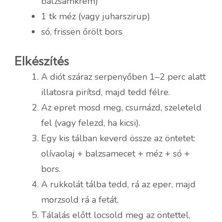
balzsamkrém)
1 tk méz (vagy juharszirup)
só, frissen őrölt bors
Elkészítés
A diót száraz serpenyőben 1–2 perc alatt
illatosra pirítsd, majd tedd félre.
Az epret mosd meg, csumázd, szeleteld
fel (vagy felezd, ha kicsi).
Egy kis tálban keverd össze az öntetet:
olívaolaj + balzsamecet + méz + só +
bors.
A rukkolát tálba tedd, rá az eper, majd
morzsold rá a fetát.
Tálalás előtt locsold meg az öntettel,