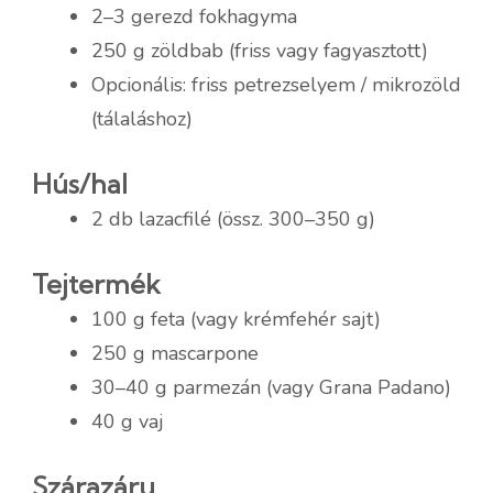
2–3 gerezd fokhagyma
250 g zöldbab (friss vagy fagyasztott)
Opcionális: friss petrezselyem / mikrozöld
(tálaláshoz)
Hús/hal
2 db lazacfilé (össz. 300–350 g)
Tejtermék
100 g feta (vagy krémfehér sajt)
250 g mascarpone
30–40 g parmezán (vagy Grana Padano)
40 g vaj
Szárazáru