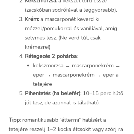
Kekszmorzsa:
a kekszet törd össze
(zacskóban sodrófával a leggyorsabb).
Krém:
a mascarponét keverd ki
mézzel/porcukorral és vaníliával, amíg
selymes lesz. (Ne verd túl, csak
krémesre!)
Rétegezés 2 pohárba:
kekszmorzsa → mascarponekrém →
eper → mascarponekrém → eper a
tetejére
Pihentetés (ha belefér):
10–15 perc hűtő
jót tesz, de azonnal is tálalható.
Tipp:
romantikusabb “éttermi” hatásért a
tetejére reszelj 1–2 kocka étcsokit vagy szórj rá