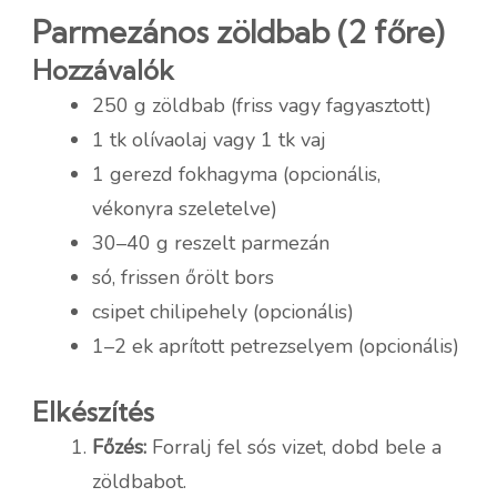
Parmezános zöldbab (2 főre)
Hozzávalók
250 g zöldbab (friss vagy fagyasztott)
1 tk olívaolaj vagy 1 tk vaj
1 gerezd fokhagyma (opcionális,
vékonyra szeletelve)
30–40 g reszelt parmezán
só, frissen őrölt bors
csipet chilipehely (opcionális)
1–2 ek aprított petrezselyem (opcionális)
Elkészítés
Főzés:
Forralj fel sós vizet, dobd bele a
zöldbabot.