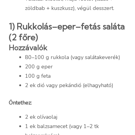
zöldbab + kuszkusz), végül desszert.
1) Rukkolás–eper–fetás saláta
(2 főre)
Hozzávalók
80–100 g rukkola (vagy salátakeverék)
200 g eper
100 g feta
2 ek dió vagy pekándió (elhagyható)
Öntethez:
2 ek olívaolaj
1 ek balzsamecet (vagy 1–2 tk