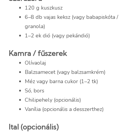
120 g kuszkusz
6–8 db vajas keksz (vagy babapiskóta /
granola)
1–2 ek dió (vagy pekándió)
Kamra / fűszerek
Olívaolaj
Balzsamecet (vagy balzsamkrém)
Méz vagy barna cukor (1–2 tk)
Só, bors
Chilipehely (opcionális)
Vanília (opcionális a desszerthez)
Ital (opcionális)