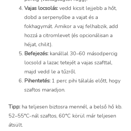
Vajas locsolás:
vedd kicsit lejjebb a hőt,
dobd a serpenyőbe a vajat és a
fokhagymát. Amikor a vaj felhabzik, add
hozzá a citromlevet (és opcionálisan a
héjat, chilit).
Befejezés:
kanállal 30–60 másodpercig
locsold a lazac tetejét a vajas szafttal,
majd vedd le a tűzről.
Pihentetés:
1 perc pihi tálalás előtt, hogy
szaftos maradjon.
Tipp:
ha teljesen biztosra mennél, a belső hő kb.
52–55°C-nál szaftos, 60°C körül már teljesen
átsült.