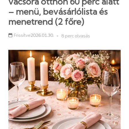
vacsora otthon 60 perc alatt
– menü, bevásárlólista és
menetrend (2 főre)
Frissítve
2026.01.30.
8 perc olvasás