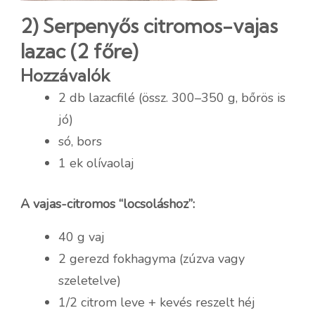
2) Serpenyős citromos-vajas
lazac (2 főre)
Hozzávalók
2 db lazacfilé (össz. 300–350 g, bőrös is
jó)
só, bors
1 ek olívaolaj
A vajas-citromos “locsoláshoz”:
40 g vaj
2 gerezd fokhagyma (zúzva vagy
szeletelve)
1/2 citrom leve + kevés reszelt héj