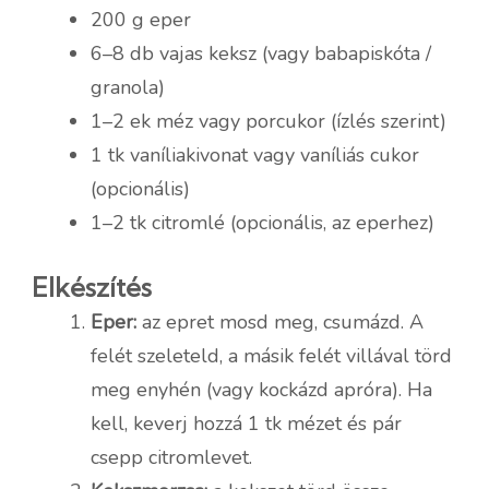
200 g eper
6–8 db vajas keksz (vagy babapiskóta /
granola)
1–2 ek méz vagy porcukor (ízlés szerint)
1 tk vaníliakivonat vagy vaníliás cukor
(opcionális)
1–2 tk citromlé (opcionális, az eperhez)
Elkészítés
Eper:
az epret mosd meg, csumázd. A
felét szeleteld, a másik felét villával törd
meg enyhén (vagy kockázd apróra). Ha
kell, keverj hozzá 1 tk mézet és pár
csepp citromlevet.