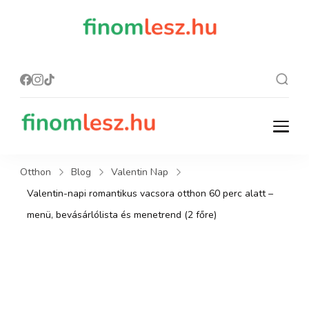
finomles
Recept, ami
finom lesz.
z.hu
finomlesz.hu
Recept, ami finom lesz.
Otthon
Blog
Valentin Nap
Valentin-napi romantikus vacsora otthon 60 perc alatt –
menü, bevásárlólista és menetrend (2 főre)