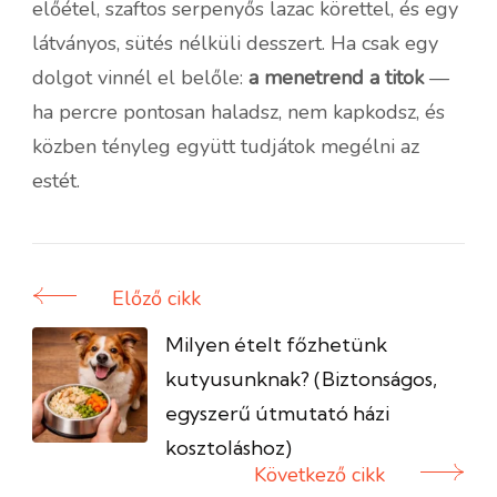
előétel, szaftos serpenyős lazac körettel, és egy
látványos, sütés nélküli desszert. Ha csak egy
dolgot vinnél el belőle:
a menetrend a titok
—
ha percre pontosan haladsz, nem kapkodsz, és
közben tényleg együtt tudjátok megélni az
estét.
Előző cikk
Bejegyzés
navigáció
Milyen ételt főzhetünk
kutyusunknak? (Biztonságos,
egyszerű útmutató házi
kosztoláshoz)
Következő cikk