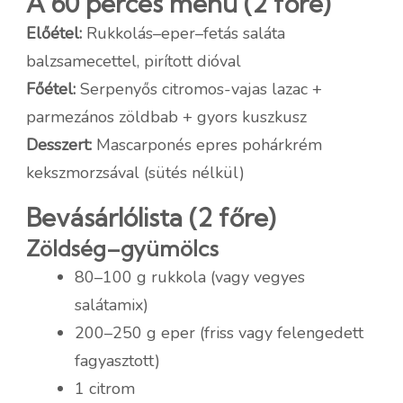
A 60 perces menü (2 főre)
Előétel:
Rukkolás–eper–fetás saláta
balzsamecettel, pirított dióval
Főétel:
Serpenyős citromos-vajas lazac +
parmezános zöldbab + gyors kuszkusz
Desszert:
Mascarponés epres pohárkrém
kekszmorzsával (sütés nélkül)
Bevásárlólista (2 főre)
Zöldség–gyümölcs
80–100 g rukkola (vagy vegyes
salátamix)
200–250 g eper (friss vagy felengedett
fagyasztott)
1 citrom