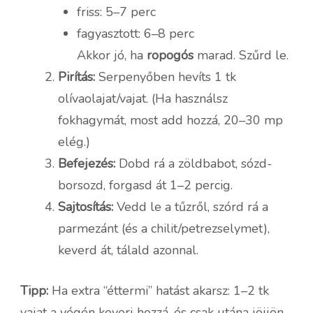
friss: 5–7 perc
fagyasztott: 6–8 perc
Akkor jó, ha
ropogós
marad. Szűrd le.
Pirítás:
Serpenyőben hevíts 1 tk
olívaolajat/vajat. (Ha használsz
fokhagymát, most add hozzá, 20–30 mp
elég.)
Befejezés:
Dobd rá a zöldbabot, sózd-
borsozd, forgasd át 1–2 percig.
Sajtosítás:
Vedd le a tűzről, szórd rá a
parmezánt (és a chilit/petrezselymet),
keverd át, tálald azonnal.
Tipp:
Ha extra “éttermi” hatást akarsz: 1–2 tk
vajat a végén keverj hozzá, és csak utána jöjjön