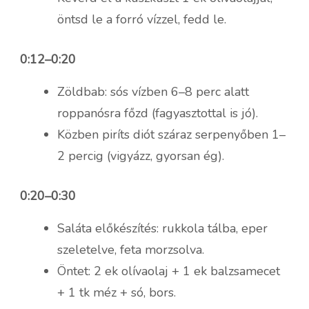
öntsd le a forró vízzel, fedd le.
0:12–0:20
Zöldbab: sós vízben 6–8 perc alatt
roppanósra főzd (fagyasztottal is jó).
Közben piríts diót száraz serpenyőben 1–
2 percig (vigyázz, gyorsan ég).
0:20–0:30
Saláta előkészítés: rukkola tálba, eper
szeletelve, feta morzsolva.
Öntet: 2 ek olívaolaj + 1 ek balzsamecet
+ 1 tk méz + só, bors.