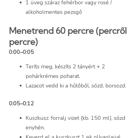
1 üveg száraz fehérbor vagy rosé /
alkoholmentes pezsgő
Menetrend 60 percre (percről
percre)
0:00–0:05
Teríts meg, készíts 2 tányért + 2
pohárkrémes poharat.
Lazacot vedd ki a hűtőből, sózd, borsozd.
0:05–0:12
Kuszkusz: forralj vizet (kb. 150 ml), sózd
enyhén.
Keverd el a kuszkuszt 1 ek olívaolajjal,