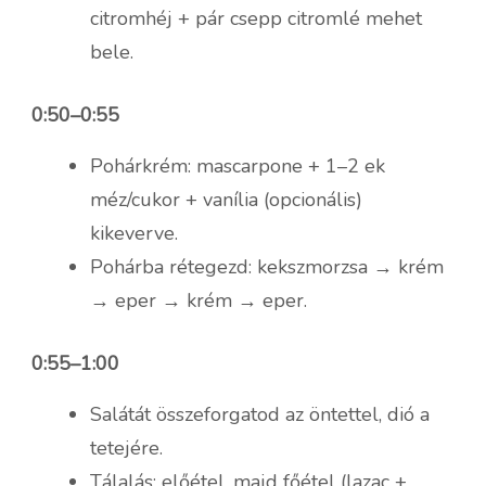
citromhéj + pár csepp citromlé mehet
bele.
0:50–0:55
Pohárkrém: mascarpone + 1–2 ek
méz/cukor + vanília (opcionális)
kikeverve.
Pohárba rétegezd: kekszmorzsa → krém
→ eper → krém → eper.
0:55–1:00
Salátát összeforgatod az öntettel, dió a
tetejére.
Tálalás: előétel, majd főétel (lazac +