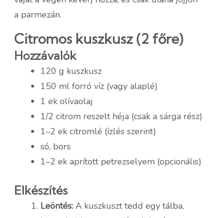
a parmezán.
Citromos kuszkusz (2 főre)
Hozzávalók
120 g kuszkusz
150 ml forró víz (vagy alaplé)
1 ek olívaolaj
1/2 citrom reszelt héja (csak a sárga rész)
1–2 ek citromlé (ízlés szerint)
só, bors
1–2 ek aprított petrezselyem (opcionális)
Elkészítés
Leöntés:
A kuszkuszt tedd egy tálba,