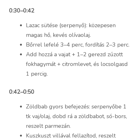
0:30–0:42
Lazac sütése (serpenyő): közepesen
magas hő, kevés olívaolaj.
Bőrrel lefelé 3–4 perc, fordítás 2–3 perc.
Add hozzá a vajat + 1–2 gerezd zúzott
fokhagymát + citromlevet, és locsolgasd
1 percig.
0:42–0:50
Zöldbab gyors befejezés: serpenyőbe 1
tk vaj/olaj, dobd rá a zöldbabot, só-bors,
reszelt parmezán.
Kuszkuszt villával fellazítod, reszelt