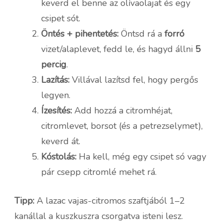
keverd el benne az olívaolajat és egy
csipet sót.
Öntés + pihentetés:
Öntsd rá a
forró
vizet/alaplevet, fedd le, és hagyd állni
5
percig
.
Lazítás:
Villával lazítsd fel, hogy pergős
legyen.
Ízesítés:
Add hozzá a citromhéjat,
citromlevet, borsot (és a petrezselymet),
keverd át.
Kóstolás:
Ha kell, még egy csipet só vagy
pár csepp citromlé mehet rá.
Tipp:
A lazac vajas-citromos szaftjából 1–2
kanállal a kuszkuszra csorgatva isteni lesz.