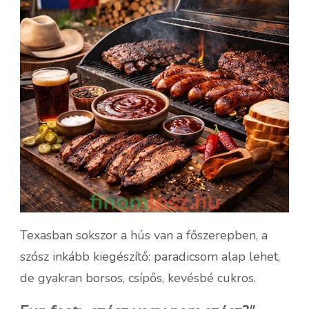
Texasban sokszor a hús van a főszerepben, a
szósz inkább kiegészítő: paradicsom alap lehet,
de gyakran borsos, csípős, kevésbé cukros.