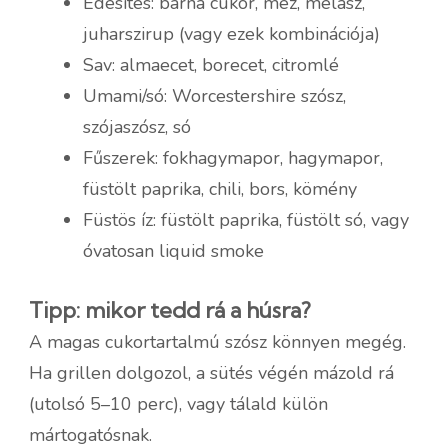
Édesítés: barna cukor, méz, melasz,
juharszirup (vagy ezek kombinációja)
Sav: almaecet, borecet, citromlé
Umami/só: Worcestershire szósz,
szójaszósz, só
Fűszerek: fokhagymapor, hagymapor,
füstölt paprika, chili, bors, kömény
Füstös íz: füstölt paprika, füstölt só, vagy
óvatosan liquid smoke
Tipp: mikor tedd rá a húsra?
A magas cukortartalmú szósz könnyen megég.
Ha grillen dolgozol, a sütés végén mázold rá
(utolsó 5–10 perc), vagy tálald külön
mártogatósnak.