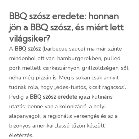
BBQ szósz eredete: honnan
jön a BBQ szósz, és miért lett
világsiker?
A
BBQ szósz
(barbecue sauce) ma már szinte
mindenhol ott van: hamburgerekben, pulled
pork mellett, csirkeszárnyon, grillzöldségen, sőt
néha még pizzán is. Mégis sokan csak annyit
tudnak róla, hogy „édes-füstös, kicsit ragacsos”.
Pedig a
BBQ szósz eredete
igazi kulináris
utazás: benne van a kolonizáció, a helyi
alapanyagok, a regionális versengés és az a
bizonyos amerikai „lassú tűzön készült”
életérzés.