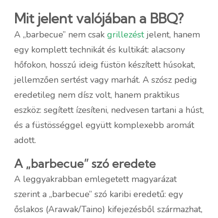
Mit jelent valójában a BBQ?
A „barbecue” nem csak
grillezést
jelent, hanem
egy komplett technikát és kultikát: alacsony
hőfokon, hosszú ideig füstön készített húsokat,
jellemzően sertést vagy marhát. A szósz pedig
eredetileg nem dísz volt, hanem praktikus
eszköz: segített ízesíteni, nedvesen tartani a húst,
és a füstösséggel együtt komplexebb aromát
adott.
A „barbecue” szó eredete
A leggyakrabban emlegetett magyarázat
szerint a „barbecue” szó karibi eredetű: egy
őslakos (Arawak/Taino) kifejezésből származhat,