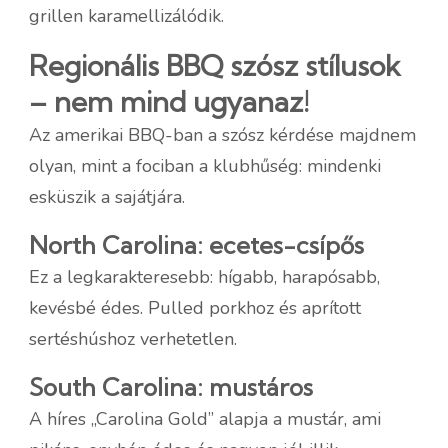
grillen karamellizálódik.
Regionális BBQ szósz stílusok
– nem mind ugyanaz!
Az amerikai BBQ-ban a szósz kérdése majdnem
olyan, mint a fociban a klubhűség: mindenki
esküszik a sajátjára.
North Carolina: ecetes-csípős
Ez a legkarakteresebb: hígabb, harapósabb,
kevésbé édes. Pulled porkhoz és aprított
sertéshúshoz verhetetlen.
South Carolina: mustáros
A híres „Carolina Gold” alapja a mustár, ami