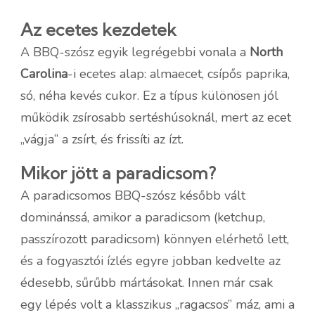
Az ecetes kezdetek
A BBQ-szósz egyik legrégebbi vonala a
North
Carolina
-i ecetes alap: almaecet, csípős paprika,
só, néha kevés cukor. Ez a típus különösen jól
működik zsírosabb sertéshúsoknál, mert az ecet
„vágja” a zsírt, és frissíti az ízt.
Mikor jött a paradicsom?
A paradicsomos BBQ-szósz később vált
dominánssá, amikor a paradicsom (ketchup,
passzírozott paradicsom) könnyen elérhető lett,
és a fogyasztói ízlés egyre jobban kedvelte az
édesebb, sűrűbb mártásokat. Innen már csak
egy lépés volt a klasszikus „ragacsos” máz, ami a