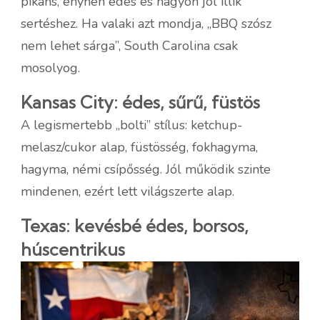
pikáns, enyhén édes és nagyon jól illik
sertéshez. Ha valaki azt mondja, „BBQ szósz
nem lehet sárga”, South Carolina csak
mosolyog.
Kansas City: édes, sűrű, füstös
A legismertebb „bolti” stílus: ketchup-
melasz/cukor alap, füstösség, fokhagyma,
hagyma, némi csípősség. Jól működik szinte
mindenen, ezért lett világszerte alap.
Texas: kevésbé édes, borsos,
húscentrikus