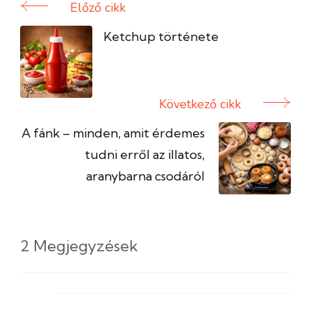
Előző cikk
Bejegyzés
navigáció
Ketchup története
Következő cikk
A fánk – minden, amit érdemes
tudni erről az illatos,
aranybarna csodáról
2 Megjegyzések