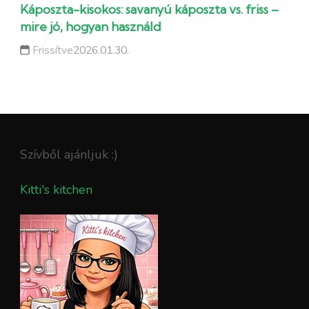
Káposzta-kisokos: savanyú káposzta vs. friss –
mire jó, hogyan használd
Frissítve
2026.01.30.
Szívből ajánljuk :)
Kitti's kitchen