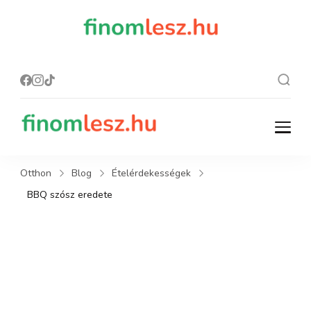
finomles
Recept, ami
finom lesz.
z.hu
finomlesz.hu
Recept, ami finom lesz.
Otthon
Blog
Ételérdekességek
BBQ szósz eredete