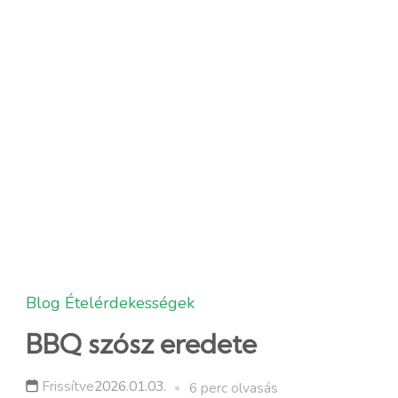
Blog
Ételérdekességek
BBQ szósz eredete
Frissítve
2026.01.03.
6 perc olvasás