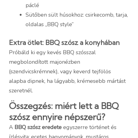
páclé
Sütőben sült húsokhoz: csirkecomb, tarja,
oldalas „BBQ style”
Extra ötlet: BBQ szósz a konyhában
Próbáld ki egy kevés BBQ szósszal
megbolondított majonézben
(szendvicskrémnek), vagy keverd tejfölös
alapba dipnek, ha lágyabb, krémesebb mártást
szeretnél.
Összegzés: miért lett a BBQ
szósz ennyire népszerű?
A
BBQ szósz eredete
egyszerre történet és
ízlésvita: ecetes hagyományok, mustáros