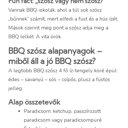
Fun fact: „szósz vagy nem szósz?”
Vannak BBQ-iskolák, ahol a túl sok szósz
„bűnnek” számít, mert elfedi a füst és a hús ízét.
Mások szerint meg pont a szósz adja meg a
BBQ lelkét. A vita örök.
BBQ szósz alapanyagok –
miből áll a jó BBQ szósz?
A legtöbb BBQ szósz 4 fő íz-tengely köré épül:
édes – savanyú – sós – csípős, plusz a füstös
jelleg.
Alap összetevők
Paradicsom: ketchup, passzírozott
paradicsom vagy paradicsompüré