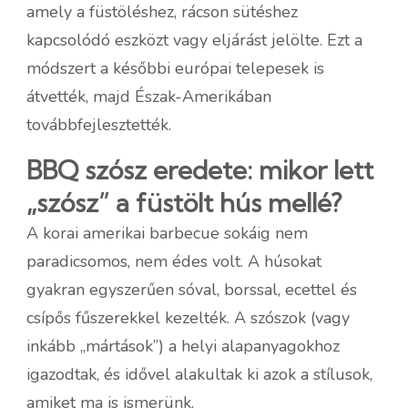
amely a füstöléshez, rácson sütéshez
kapcsolódó eszközt vagy eljárást jelölte. Ezt a
módszert a későbbi európai telepesek is
átvették, majd Észak-Amerikában
továbbfejlesztették.
BBQ szósz eredete: mikor lett
„szósz” a füstölt hús mellé?
A korai amerikai barbecue sokáig nem
paradicsomos, nem édes volt. A húsokat
gyakran egyszerűen sóval, borssal, ecettel és
csípős fűszerekkel kezelték. A szószok (vagy
inkább „mártások”) a helyi alapanyagokhoz
igazodtak, és idővel alakultak ki azok a stílusok,
amiket ma is ismerünk.