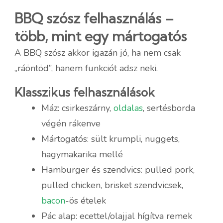
BBQ szósz felhasználás –
több, mint egy mártogatós
A BBQ szósz akkor igazán jó, ha nem csak
„ráöntöd”, hanem funkciót adsz neki.
Klasszikus felhasználások
Máz: csirkeszárny,
oldalas
, sertésborda
végén rákenve
Mártogatós: sült krumpli, nuggets,
hagymakarika mellé
Hamburger és szendvics: pulled pork,
pulled chicken, brisket szendvicsek,
bacon
-ös ételek
Pác alap: ecettel/olajjal hígítva remek