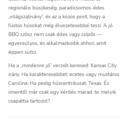
regionális büszkeség, paradicsomos-édes
„világszabvány”, és az a közös pont, hogy a
füstös húsokat még élvezetesebbé teszi. A jó
BBQ szósz nem csak édes vagy csípős —
egyensúlyos, és alkalmazkodik ahhoz, amit
éppen sütsz.
Ha a „mindenre jó” verziót keresed: Kansas City
irány. Ha karakteresebbet: ecetes vagy mustáros
Carolina. Ha pedig húscentrikusat: Texas. És
innentől már csak egy kérdés marad: te melyik
csapatba tartozol?