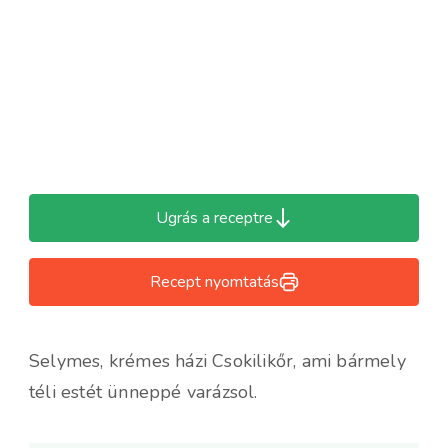
Ugrás a receptre
Recept nyomtatás
Selymes, krémes házi Csokilikőr, ami bármely
téli estét ünneppé varázsol.