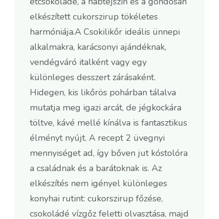
étcsokoládé, a habtejszín és a gondosan
elkészített cukorszirup tökéletes
harmóniája.A Csokilikőr ideális ünnepi
alkalmakra, karácsonyi ajándéknak,
vendégváró italként vagy egy
különleges desszert zárásaként.
Hidegen, kis likőrös pohárban tálalva
mutatja meg igazi arcát, de jégkockára
töltve, kávé mellé kínálva is fantasztikus
élményt nyújt. A recept 2 üvegnyi
mennyiséget ad, így bőven jut kóstolóra
a családnak és a barátoknak is. Az
elkészítés nem igényel különleges
konyhai rutint: cukorszirup főzése,
csokoládé vízgőz feletti olvasztása, majd