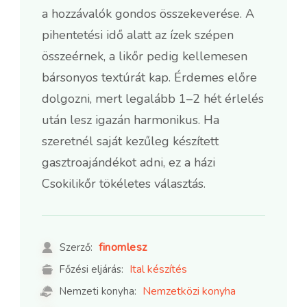
a hozzávalók gondos összekeverése. A
pihentetési idő alatt az ízek szépen
összeérnek, a likőr pedig kellemesen
bársonyos textúrát kap. Érdemes előre
dolgozni, mert legalább 1–2 hét érlelés
után lesz igazán harmonikus. Ha
szeretnél saját kezűleg készített
gasztroajándékot adni, ez a házi
Csokilikőr tökéletes választás.
finomlesz
Szerző:
Ital készítés
Főzési eljárás:
Nemzetközi konyha
Nemzeti konyha: