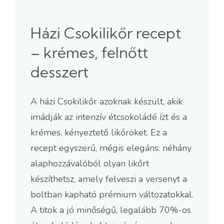
Házi Csokilikőr recept
– krémes, felnőtt
desszert
A házi Csokilikőr azoknak készült, akik
imádják az intenzív étcsokoládé ízt és a
krémes, kényeztető likőröket. Ez a
recept egyszerű, mégis elegáns: néhány
alaphozzávalóból olyan likőrt
készíthetsz, amely felveszi a versenyt a
boltban kapható prémium változatokkal.
A titok a jó minőségű, legalább 70%-os