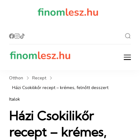
finomles
Recept, ami
finom lesz.
z.hu
finomlesz.hu
Recept, ami finom lesz.
Otthon
Recept
Házi Csokilikőr recept – krémes, felnőtt desszert
Italok
Házi Csokilikőr
recept – krémes,