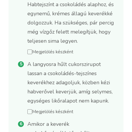
Habtejszínt a csokoládés alaphoz, és
egynemű, krémes állagú keverékké
dolgozzuk. Ha szükséges, pár percig
még vízgőz felett melegítjük, hogy
teljesen sima legyen.
Megjelölés készként
A langyosra hűlt cukorszirupot
lassan a csokoládés-tejszínes
keverékhez adagoljuk, közben kézi
habverővel keverjük, amíg selymes,
egységes likőralapot nem kapunk.
Megjelölés készként
Amikor a keverék