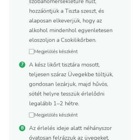
szobahőmérsékletűre hűlt,
hozzáöntjük a Tiszta szeszt, és
alaposan elkeverjük, hogy az
alkohol mindenhol egyenletesen
eloszoljon a Csokilikőrben.
Megjelölés készként
A kész likőrt tisztára mosott,
teljesen száraz Üvegekbe töltjük,
gondosan lezárjuk, majd hűvös,
sötét helyre tesszük érlelődni
legalább 1–2 hétre.
Megjelölés készként
Az érlelés ideje alatt néhányszor
óvatosan felrázzuk az üvegeket,