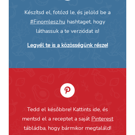
Készítsd el, fotózd le, és jelöld be a
#Finomlesz.hu
hashtaget, hogy
láthassuk a te verziódat is!
Legyél te is a közösségünk része!
Tedd el későbbre! Kattints ide, és
mentsd el a receptet a saját
Pinterest
tábládba, hogy bármikor megtaláld!