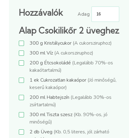
Hozzávalók
Adag
Alap Csokilikőr 2 üveghez
300
g
Kristálycukor
(A cukorsziruphoz)
300
ml
Víz
(A cukorsziruphoz)
200
g
Étcsokoládé
(Legalább 70%-os
kakaótartalmú)
1
ek
Cukrozatlan kakaópor
(Jó minőségű,
keserű kakaópor)
200
ml
Habtejszín
(Legalább 30%-os
zsírtartalmú)
300
ml
Tiszta szesz
(Kb. 90%-os, jó
minőségű)
2
db
Üveg
(Kb. 0,5 literes, jól zárható