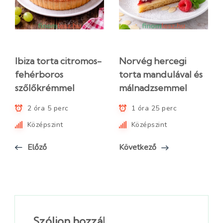
Ibiza torta citromos-
Norvég hercegi
fehérboros
torta mandulával és
szőlőkrémmel
málnadzsemmel
2 óra 5 perc
1 óra 25 perc
Középszint
Középszint
Előző
Következő
Szóljon hozzá!