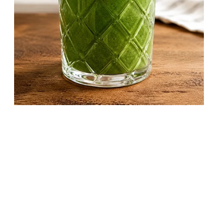
Spenótos smoothie recept: Egészséges
reggeli ital banánnal és kivivel
7 perc
Kezdő