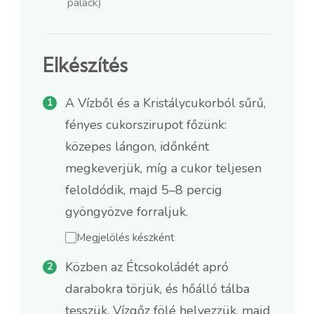
palack)
Elkészítés
A Vízből és a Kristálycukorból sűrű,
fényes cukorszirupot főzünk:
közepes lángon, időnként
megkeverjük, míg a cukor teljesen
feloldódik, majd 5–8 percig
gyöngyözve forraljuk.
Megjelölés készként
Közben az Étcsokoládét apró
darabokra törjük, és hőálló tálba
tesszük. Vízgőz fölé helyezzük, majd