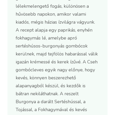
lélekmelengető fogás, különösen a
hűvösebb napokon, amikor valami
kiadós, mégis házias ízvilágra vágyunk.
A recept alapja egy paprikás, enyhén
fokhagymás lé, amelybe apró
sertéshúsos-burgonyás gombócok
kerülnek, majd tejfölös habarással válik
igazán krémessé és kerek ízűvé. A Cseh
gombócleves egyik nagy előnye, hogy
kevés, könnyen beszerezhető
alapanyagból készül, és kezdők is
bátran nekiláthatnak. A reszelt
Burgonya a darált Sertéshússal, a
Tojással, a Fokhagymával és kevés