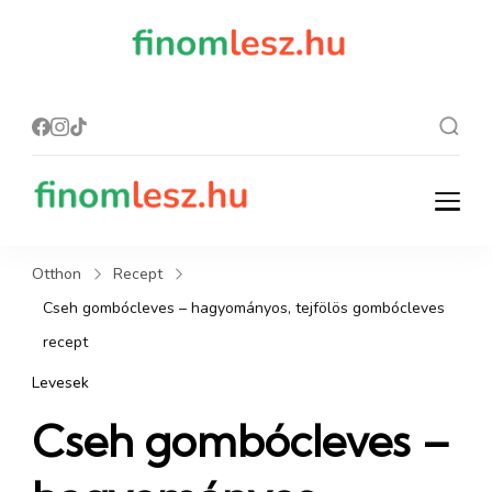
finomles
Recept, ami
finom lesz.
z.hu
finomlesz.hu
Recept, ami finom lesz.
Otthon
Recept
Cseh gombócleves – hagyományos, tejfölös gombócleves
recept
Levesek
Cseh gombócleves –