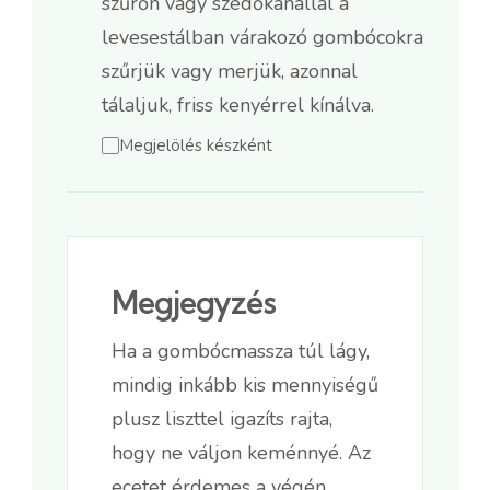
szűrőn vagy szedőkanállal a
levesestálban várakozó gombócokra
szűrjük vagy merjük, azonnal
tálaljuk, friss kenyérrel kínálva.
Megjelölés készként
Megjegyzés
Ha a gombócmassza túl lágy,
mindig inkább kis mennyiségű
plusz liszttel igazíts rajta,
hogy ne váljon keménnyé. Az
ecetet érdemes a végén