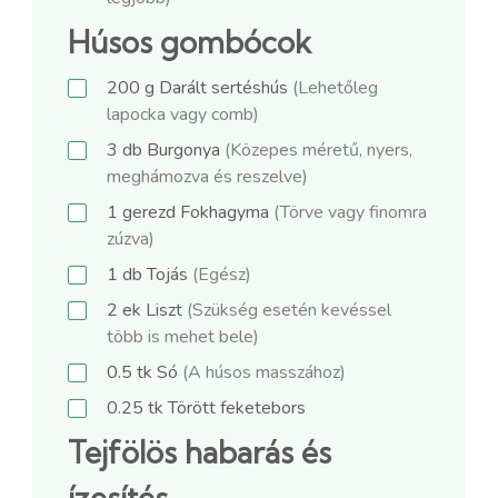
Húsos gombócok
200
g
Darált sertéshús
(Lehetőleg
lapocka vagy comb)
3
db
Burgonya
(Közepes méretű, nyers,
meghámozva és reszelve)
1
gerezd
Fokhagyma
(Törve vagy finomra
zúzva)
1
db
Tojás
(Egész)
2
ek
Liszt
(Szükség esetén kevéssel
több is mehet bele)
0.5
tk
Só
(A húsos masszához)
0.25
tk
Törött feketebors
Tejfölös habarás és
ízesítés