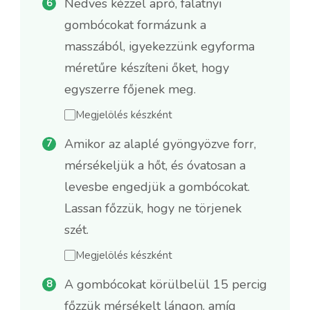
Nedves kézzel apró, falatnyi
gombócokat formázunk a
masszából, igyekezzünk egyforma
méretűre készíteni őket, hogy
egyszerre főjenek meg.
Megjelölés készként
Amikor az alaplé gyöngyözve forr,
mérsékeljük a hőt, és óvatosan a
levesbe engedjük a gombócokat.
Lassan főzzük, hogy ne törjenek
szét.
Megjelölés készként
A gombócokat körülbelül 15 percig
főzzük mérsékelt lángon, amíg