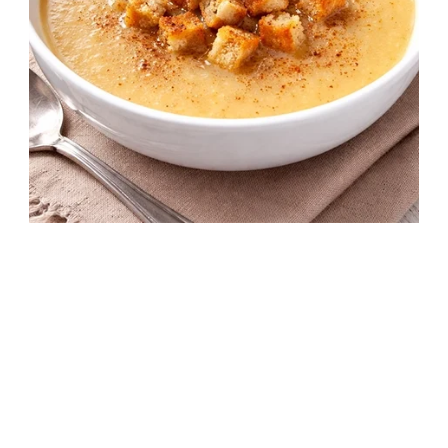
Horvát almaleves fehérborral és pirított
zsemlekockával
35 perc
Kezdő
Márton-napi recept