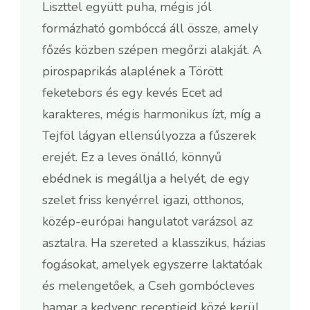
Liszttel együtt puha, mégis jól
formázható gombóccá áll össze, amely
főzés közben szépen megőrzi alakját. A
pirospaprikás alaplének a Törött
feketebors és egy kevés Ecet ad
karakteres, mégis harmonikus ízt, míg a
Tejföl lágyan ellensúlyozza a fűszerek
erejét. Ez a leves önálló, könnyű
ebédnek is megállja a helyét, de egy
szelet friss kenyérrel igazi, otthonos,
közép-európai hangulatot varázsol az
asztalra. Ha szereted a klasszikus, házias
fogásokat, amelyek egyszerre laktatóak
és melengetőek, a Cseh gombócleves
hamar a kedvenc receptjeid közé kerül