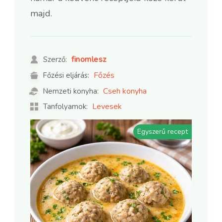
majd.
finomlesz
Szerző:
Főzés
Főzési eljárás:
Cseh konyha
Nemzeti konyha:
Levesek
Tanfolyamok:
Egyszerű recept