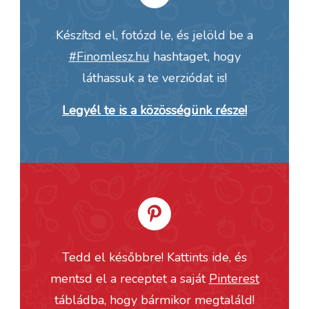
Készítsd el, fotózd le, és jelöld be a
#Finomlesz.hu
hashtaget, hogy
láthassuk a te verziódat is!
Legyél te is a közösségünk része!
Tedd el későbbre! Kattints ide, és
mentsd el a receptet a saját
Pinterest
tábládba, hogy bármikor megtaláld!