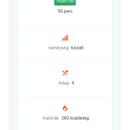
Teljes Idő
55 perc
Nehézség:
Kezdő
Adag:
4
Kalóriák:
260 kcal/adag