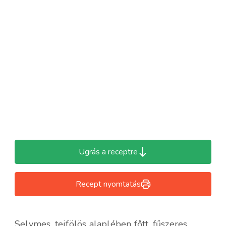
Ugrás a receptre
Recept nyomtatás
Selymes, tejfölös alaplében főtt, fűszeres