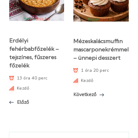
Erdélyi
Mézeskalácsmuffin
fehérbabfőzelék –
mascarponekrémmel
tejszínes, fűszeres
– ünnepi desszert
főzelék
1 óra 20 perc
13 óra 40 perc
Kezdő
Kezdő
Következő
Előző