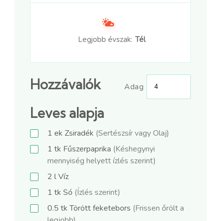
Legjobb évszak:
Tél
Hozzávalók
Adag
Leves alapja
1
ek
Zsiradék
(Sertészsír vagy Olaj)
1
tk
Fűszerpaprika
(Késhegynyi
mennyiség helyett ízlés szerint)
2
l
Víz
1
tk
Só
(Ízlés szerint)
0.5
tk
Törött feketebors
(Frissen őrölt a
legjobb)