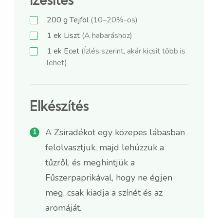
200
g
Tejföl
(10–20%-os)
1
ek
Liszt
(A habaráshoz)
1
ek
Ecet
(Ízlés szerint, akár kicsit több is
lehet)
Elkészítés
A Zsiradékot egy közepes lábasban
felolvasztjuk, majd lehúzzuk a
tűzről, és meghintjük a
Fűszerpaprikával, hogy ne égjen
meg, csak kiadja a színét és az
aromáját.