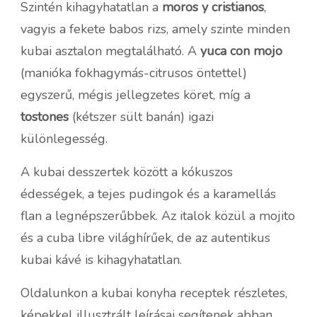
Szintén kihagyhatatlan a
moros y cristianos
,
vagyis a fekete babos rizs, amely szinte minden
kubai asztalon megtalálható. A
yuca con mojo
(manióka fokhagymás-citrusos öntettel)
egyszerű, mégis jellegzetes köret, míg a
tostones
(kétszer sült banán) igazi
különlegesség.
A kubai desszertek között a kókuszos
édességek, a tejes pudingok és a karamellás
flan a legnépszerűbbek. Az italok közül a mojito
és a cuba libre világhírűek, de az autentikus
kubai kávé is kihagyhatatlan.
Oldalunkon a kubai konyha receptek részletes,
képekkel illusztrált leírásai segítenek abban,