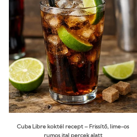
Cuba Libre koktél recept – Frissítő, lime-os
rumos ital percek alatt