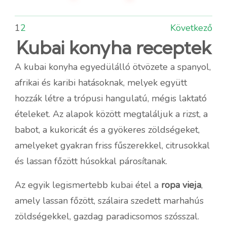
1
2
Következő
Kubai konyha receptek
A kubai konyha egyedülálló ötvözete a spanyol,
afrikai és karibi hatásoknak, melyek együtt
hozzák létre a trópusi hangulatú, mégis laktató
ételeket. Az alapok között megtaláljuk a rizst, a
babot, a kukoricát és a gyökeres zöldségeket,
amelyeket gyakran friss fűszerekkel, citrusokkal
és lassan főzött húsokkal párosítanak.
Az egyik legismertebb kubai étel a
ropa vieja
,
amely lassan főzött, szálaira szedett marhahús
zöldségekkel, gazdag paradicsomos szósszal.