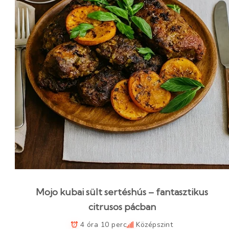
Mojo kubai sült sertéshús – fantasztikus
citrusos pácban
4 óra 10 perc
Középszint