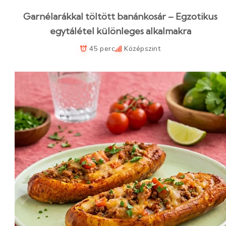
Garnélarákkal töltött banánkosár – Egzotikus
egytálétel különleges alkalmakra
45 perc
Középszint