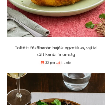
Töltött főzőbanán hajók: egzotikus, sajttal
sült karibi finomság
32 perc
Kezdő