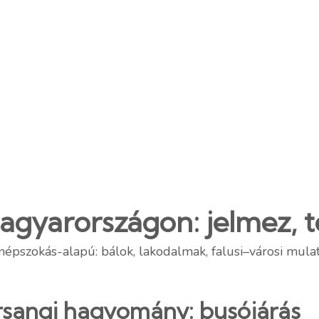
gyarországon: jelmez, t
pszokás-alapú: bálok, lakodalmak, falusi–városi mulat
rsangi hagyomány: busójárás