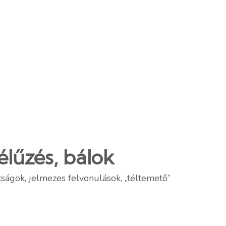
élűzés, bálok
ságok, jelmezes felvonulások, „téltemető”