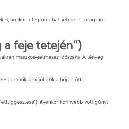
ke), amikor a legtöbb bál, jelmezes program
 a feje tetején”)
, gyakran maszkos–jelmezes időszaka. A lényeg
 említik, ami jól illik a böjt előtti
felfüggesztése”): ilyenkor könnyebb volt gúnyt