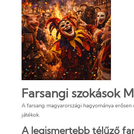
Farsangi szokások Ma
A farsang magyarországi hagyománya erősen né
játékok.
A legismertebb télűző fa