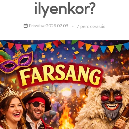
ilyenkor?
Frissítve
2026.02.03.
7 perc olvasás