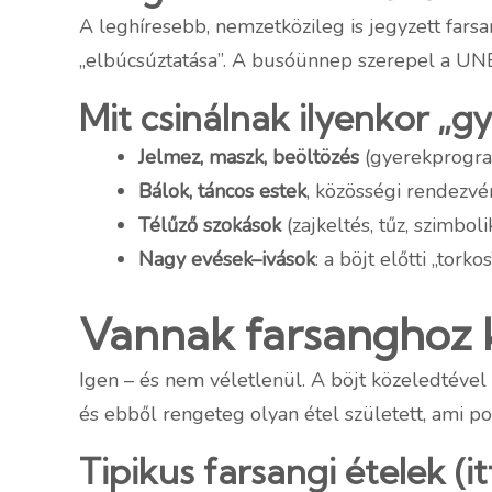
A leghíresebb, nemzetközileg is jegyzett fars
„elbúcsúztatása”. A busóünnep szerepel a UNES
Mit csinálnak ilyenkor „g
Jelmez, maszk, beöltözés
(gyerekprogram
Bálok, táncos estek
, közösségi rendezvé
Télűző szokások
(zajkeltés, tűz, szimbol
Nagy evések–ivások
: a böjt előtti „torko
Vannak farsanghoz k
Igen – és nem véletlenül. A böjt közeledtével 
és ebből rengeteg olyan étel született, ami pon
Tipikus farsangi ételek 