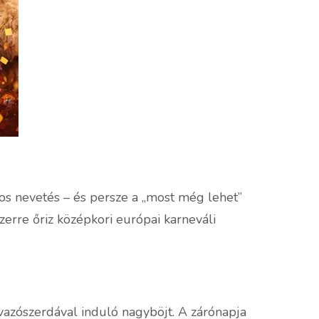
gos nevetés – és persze a „most még lehet”
zerre őriz középkori európai karneváli
vazószerdával induló nagyböjt. A zárónapja