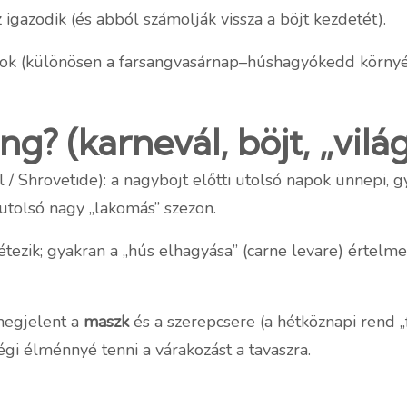
 igazodik (és abból számolják vissza a böjt kezdetét).
apok (különösen a farsangvasárnap–húshagyókedd környé
? (karnevál, böjt, „világ
l / Shrovetide): a nagyböjt előtti utolsó napok ünnepi
 utolsó nagy „lakomás” szezon.
zik; gyakran a „hús elhagyása” (carne levare) értelmezést
megjelent a
maszk
és a szerepcsere (a hétköznapi rend „
ségi élménnyé tenni a várakozást a tavaszra.