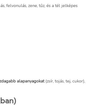
 felvonulás, zene, tűz, és a tél jelképes
azdagabb alapanyagokat
(zsír, tojás, tej, cukor),
kban)