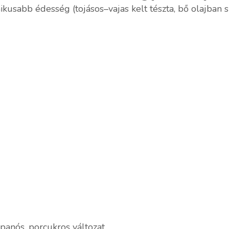
ikusabb édesség (tojásos–vajas kelt tészta, bő olajban s
panós, porcukros változat.