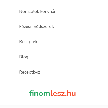
Nemzetek konyhái
Főzési módszerek
Receptek
Blog
Receptkvíz
finomles
Recept, ami fi