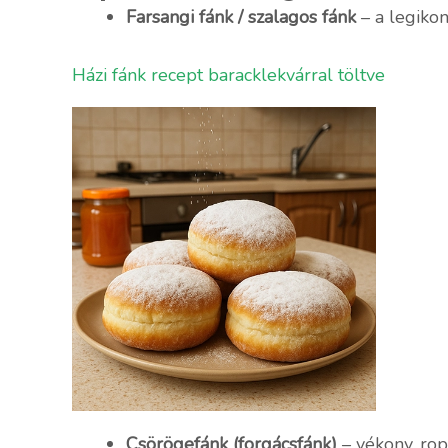
Farsangi fánk / szalagos fánk
– a legikon
Házi fánk recept baracklekvárral töltve
Csörögefánk (forgácsfánk)
– vékony, rop