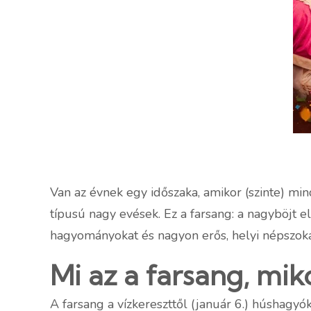
Van az évnek egy időszaka, amikor (szinte) min
típusú nagy evések. Ez a farsang: a nagyböjt el
hagyományokat és nagyon erős, helyi népszoká
Mi az a farsang, mik
A farsang a vízkereszttől (január 6.) húshagy