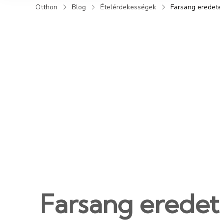
Otthon
Blog
Ételérdekességek
Farsang eredete:
Farsang eredete