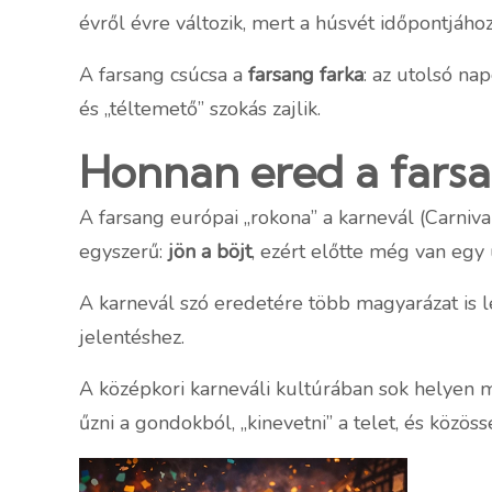
évről évre változik, mert a húsvét időpontjához
A farsang csúcsa a
farsang farka
: az utolsó n
és „téltemető” szokás zajlik.
Honnan ered a farsang
A farsang európai „rokona” a karnevál (Carniva
egyszerű:
jön a böjt
, ezért előtte még van egy
A karnevál szó eredetére több magyarázat is léte
jelentéshez.
A középkori karneváli kultúrában sok helyen 
űzni a gondokból, „kinevetni” a telet, és közös