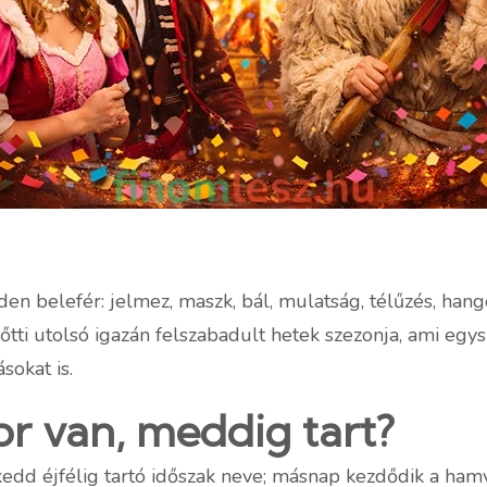
den belefér: jelmez, maszk, bál, mulatság, télűzés, han
őtti utolsó igazán felszabadult hetek szezonja, ami egys
sokat is.
or van, meddig tart?
ókedd éjfélig tartó időszak neve; másnap kezdődik a ham