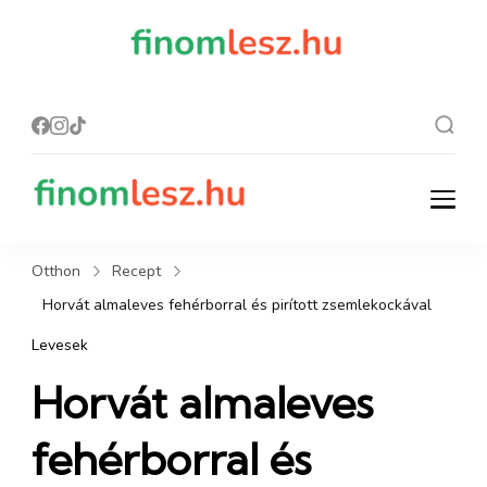
finomles
Recept, ami
finom lesz.
z.hu
finomlesz.hu
Recept, ami finom lesz.
Otthon
Recept
Horvát almaleves fehérborral és pirított zsemlekockával
Levesek
Horvát almaleves
fehérborral és