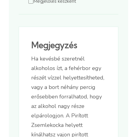
Megjelölés készként
Megjegyzés
Ha kevésbé szeretnél
alkoholos ízt, a fehérbor egy
részét vízzel helyettesítheted,
vagy a bort néhány percig
erősebben forralhatod, hogy
az alkohol nagy része
elpárologjon. A Pirított
Zsemlekocka helyett
kínálhatsz vajon pirított