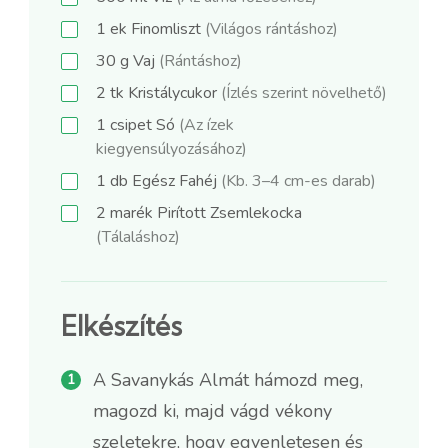
1
ek
Finomliszt
(Világos rántáshoz)
30
g
Vaj
(Rántáshoz)
2
tk
Kristálycukor
(Ízlés szerint növelhető)
1
csipet
Só
(Az ízek
kiegyensúlyozásához)
1
db
Egész Fahéj
(Kb. 3–4 cm-es darab)
2
marék
Pirított Zsemlekocka
(Tálaláshoz)
Elkészítés
A Savanykás Almát hámozd meg,
magozd ki, majd vágd vékony
szeletekre, hogy egyenletesen és