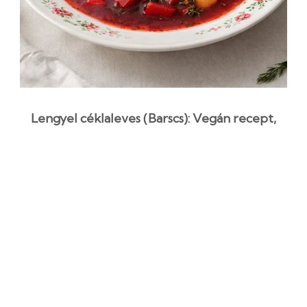
Lengyel céklaleves (Barscs): Vegán recept,
gyömbéres gombával
1 óra
Kezdő
Egyszerű recept