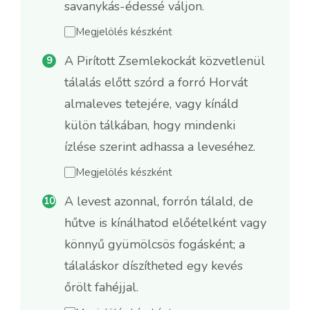
savanykás-édessé váljon.
Megjelölés készként
A Pirított Zsemlekockát közvetlenül
tálalás előtt szórd a forró Horvát
almaleves tetejére, vagy kínáld
külön tálkában, hogy mindenki
ízlése szerint adhassa a leveséhez.
Megjelölés készként
A levest azonnal, forrón tálald, de
hűtve is kínálhatod előételként vagy
könnyű gyümölcsös fogásként; a
tálaláskor díszítheted egy kevés
őrölt fahéjjal.