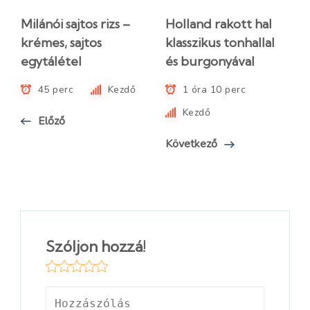
Milánói sajtos rizs –
Holland rakott hal
krémes, sajtos
klasszikus tonhallal
egytálétel
és burgonyával
45 perc
Kezdő
1 óra 10 perc
Kezdő
Előző
Következő
Szóljon hozzá!