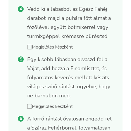
Vedd ki a lábasból az Egész Fahéj
darabot, majd a puhára főtt almát a
főzőlével együtt botmixerrel vagy
turmixgéppel krémesre pürésítsd.
Megjelölés készként
Egy kisebb lábasban olvaszd fel a
Vajat, add hozzá a Finomlisztet, és
folyamatos keverés mellett készíts
világos színű rántást, ügyelve, hogy
ne barnuljon meg.
Megjelölés készként
A forró rántást óvatosan engedd fel
a Száraz Fehérborral, folyamatosan