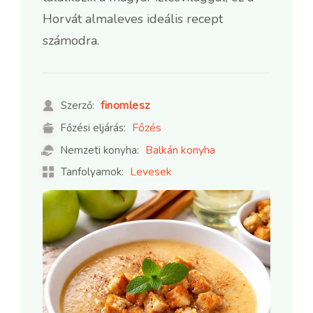
Horvát almaleves ideális recept
számodra.
finomlesz
Szerző:
Főzés
Főzési eljárás:
Balkán konyha
Nemzeti konyha:
Levesek
Tanfolyamok: