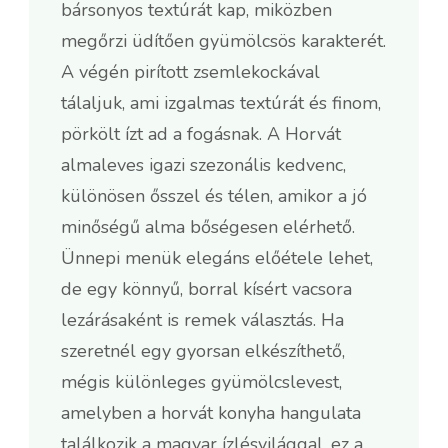
bársonyos textúrát kap, miközben
megőrzi üdítően gyümölcsös karakterét.
A végén pirított zsemlekockával
tálaljuk, ami izgalmas textúrát és finom,
pörkölt ízt ad a fogásnak. A Horvát
almaleves igazi szezonális kedvenc,
különösen ősszel és télen, amikor a jó
minőségű alma bőségesen elérhető.
Ünnepi menük elegáns előétele lehet,
de egy könnyű, borral kísért vacsora
lezárásaként is remek választás. Ha
szeretnél egy gyorsan elkészíthető,
mégis különleges gyümölcslevest,
amelyben a horvát konyha hangulata
találkozik a magyar ízlésvilággal, ez a