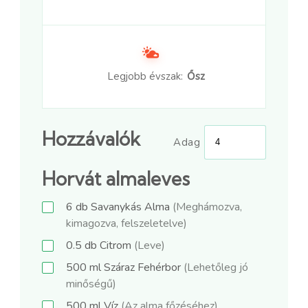
Legjobb évszak:
Ősz
Hozzávalók
Adag
Horvát almaleves
6
db
Savanykás Alma
(Meghámozva,
kimagozva, felszeletelve)
0.5
db
Citrom
(Leve)
500
ml
Száraz Fehérbor
(Lehetőleg jó
minőségű)
500
ml
Víz
(Az alma főzéséhez)