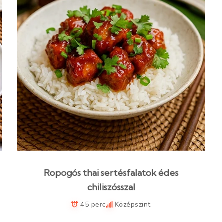
Ropogós thai sertésfalatok édes
chiliszósszal
45 perc
Középszint