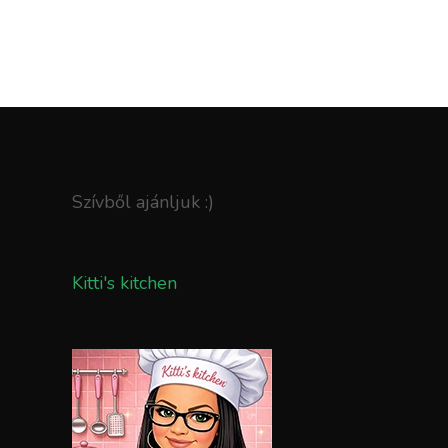
Szívből ajánljuk :)
Kitti's kitchen