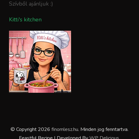
Szívből ajánljuk :)
Kitti's kitchen
© Copyright 2026
finomlesz.hu
. Minden jog fenntartva.
Feastful Recipe | Developed By
WP Delicious
.