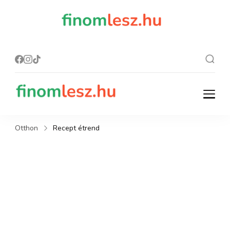
finomles
Recept, ami
finom lesz.
z.hu
finomlesz.hu
Recept, ami finom lesz.
Otthon
Recept étrend