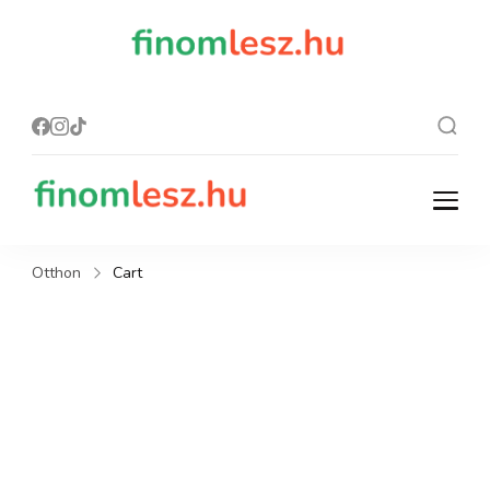
finomles
Recept, ami
finom lesz.
z.hu
finomlesz.hu
Recept, ami finom lesz.
Otthon
Cart